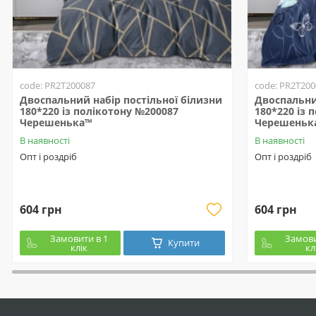
code: PR2T200087
code: PR2T200
Двоспальний набір постільної білизни
Двоспальни
180*220 із полікотону №200087
180*220 із 
Черешенька™
Черешеньк
В наявності
В наявності
Опт і роздріб
Опт і роздріб
604 грн
604 грн
Замовити в 1
Замови
Купити
клік
кл