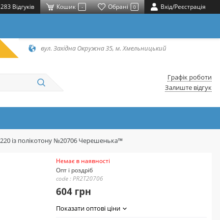
283 Відгуків
Кошик
Обрані
Вхід/Реєстрація
-
0
вул. Західна Окружна 35, м. Хмельницький
Графік роботи
Залиште відгук
*220 із полікотону №20706 Черешенька™
Немає в наявності
Опт і роздріб
code : PR2T20706
604 грн
Показати оптові ціни