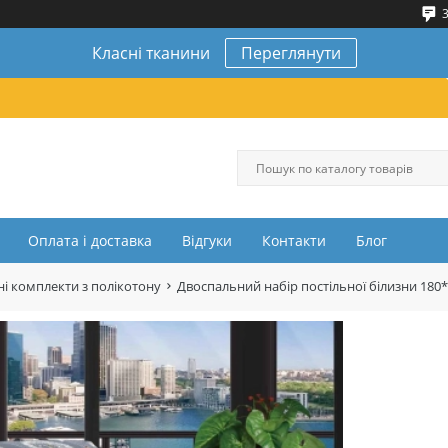
3
Класні тканини
Переглянути
Оплата і доставка
Відгуки
Контакти
Блог
і комплекти з полікотону
Двоспальний набір постільної білизни 180