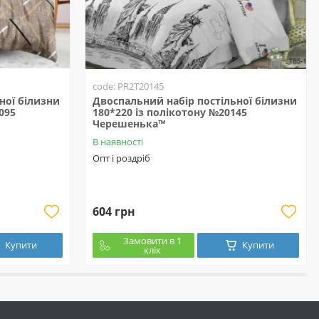
code: PR2T20145
ної білизни
Двоспальний набір постільної білизни
095
180*220 із полікотону №20145
Черешенька™
В наявності
Опт і роздріб
604 грн
Замовити в 1
Купити
Купити
клік