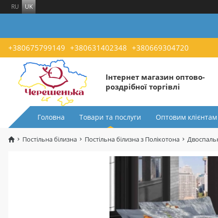
RU
UK
+380675799149
+380631402348
+380669304720
Інтернет магазин оптово-
роздрібної торгівлі
Головна
Товари та послуги
Оптовим клієнтам
Постільна білизна
Постільна білизна з Полікотона
Двоспальн