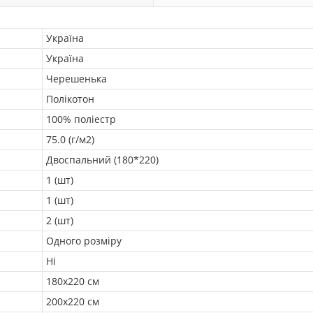
Україна
Україна
Черешенька
Полікотон
100% поліестр
75.0 (г/м2)
Двоспальний (180*220)
1 (шт)
1 (шт)
2 (шт)
Одного розміру
Ні
180х220 см
200х220 см