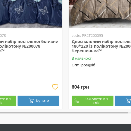
078
code: PR2T200095
й набір постільної білизни
Двоспальний набір постіль
полікотону №200078
180*220 із полікотону №200
а™
Черешенька™
В наявності
Опт і роздріб
604 грн
ти в 1
Замовити в 1
Купити
ік
клік