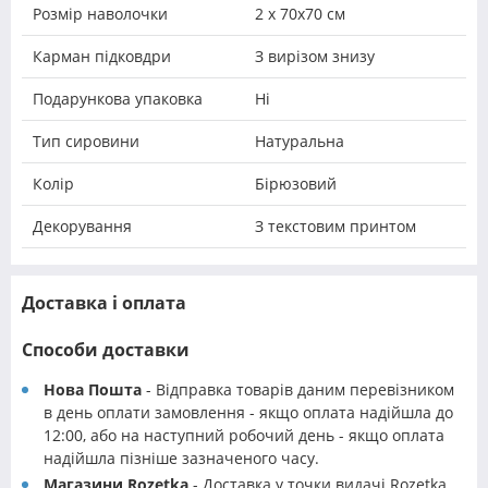
Розмір наволочки
2 х 70х70 см
Карман підковдри
З вирізом знизу
Подарункова упаковка
Ні
Тип сировини
Натуральна
Колір
Бірюзовий
Декорування
З текстовим принтом
Доставка і оплата
Способи доставки
Нова Пошта
- Відправка товарів даним перевізником
в день оплати замовлення - якщо оплата надійшла до
12:00, або на наступний робочий день - якщо оплата
надійшла пізніше зазначеного часу.
Магазини Rozetka
- Доставка у точки видачі Rozetka