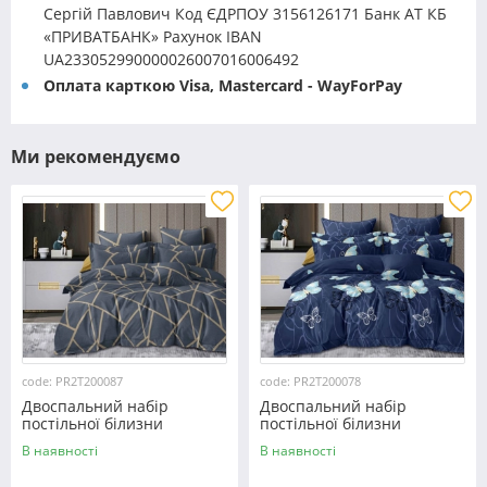
Сергій Павлович Код ЄДРПОУ 3156126171 Банк АТ КБ
«ПРИВАТБАНК» Рахунок IBAN
UA233052990000026007016006492
Оплата карткою Visa, Mastercard - WayForPay
Ми рекомендуємо
code: PR2T200087
code: PR2T200078
Двоспальний набір
Двоспальний набір
постільної білизни
постільної білизни
180*220 із полікотону
180*220 із полікотону
В наявності
В наявності
№200087 Черешенька™
№200078 Черешенька™