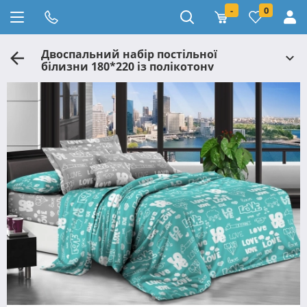
-
0
Двоспальний набір постільної
білизни 180*220 із полікотону
№20735AB Черешенька™