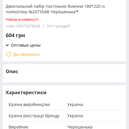
Двоспальний набір постільної білизни 180*220 із
полікотону №20735AB Черешенька™
Немає в наявності
code : PR2T20735AB
Опт і роздріб
604 грн
Оптовые цены
До обраного
Опис
Характеристики
Країна виробництва
Україна
Країна реєстрації бренду
Україна
Виробник
Черешенька