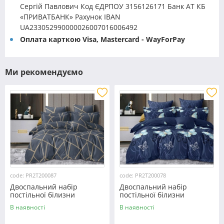
Сергій Павлович Код ЄДРПОУ 3156126171 Банк АТ КБ
«ПРИВАТБАНК» Рахунок IBAN
UA233052990000026007016006492
Оплата карткою Visa, Mastercard - WayForPay
Ми рекомендуємо
code: PR2T200087
code: PR2T200078
Двоспальний набір
Двоспальний набір
постільної білизни
постільної білизни
180*220 із полікотону
180*220 із полікотону
В наявності
В наявності
№200087 Черешенька™
№200078 Черешенька™