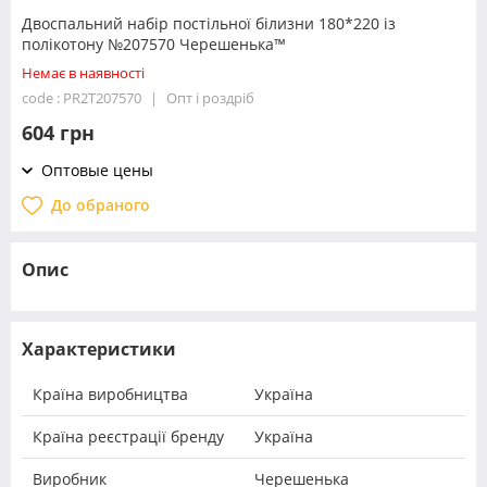
Двоспальний набір постільної білизни 180*220 із
полікотону №207570 Черешенька™
Немає в наявності
code : PR2T207570
Опт і роздріб
604 грн
Оптовые цены
До обраного
Опис
Характеристики
Країна виробництва
Україна
Країна реєстрації бренду
Україна
Виробник
Черешенька