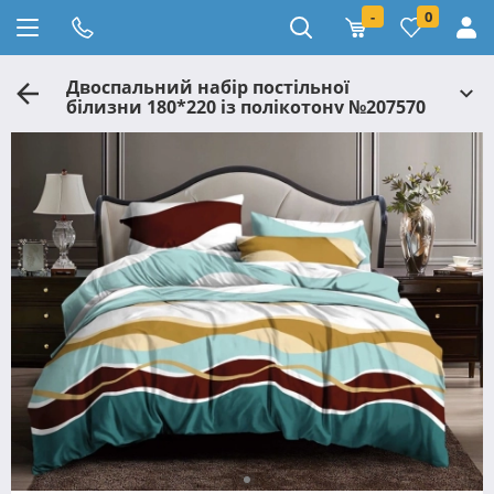
-
0
Двоспальний набір постільної
білизни 180*220 із полікотону №207570
Черешенька™