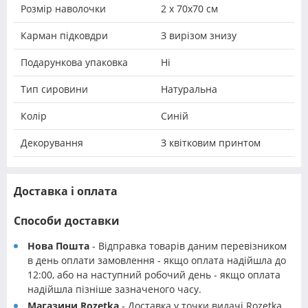
Розмір наволочки
2 х 70х70 см
Карман підковдри
З вирізом знизу
Подарункова упаковка
Ні
Тип сировини
Натуральна
Колір
Синій
Декорування
З квітковим принтом
Доставка і оплата
Способи доставки
Нова Пошта
- Відправка товарів даним перевізником
в день оплати замовлення - якщо оплата надійшла до
12:00, або на наступний робочий день - якщо оплата
надійшла пізніше зазначеного часу.
Магазини Rozetka
- Доставка у точки видачі Rozetka