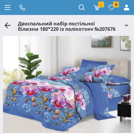
-
0
Двоспальний набір постільної
білизни 180*220 із полікотону №207676
Черешенька™