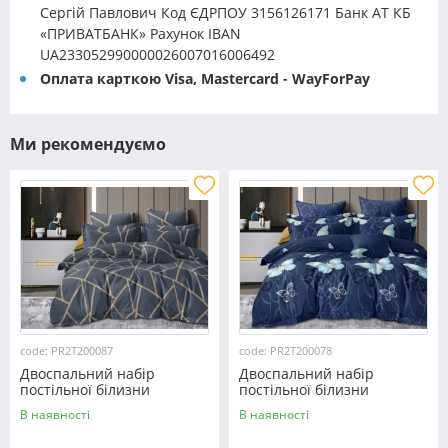
Сергій Павлович Код ЄДРПОУ 3156126171 Банк АТ КБ
«ПРИВАТБАНК» Рахунок IBAN
UA233052990000026007016006492
Оплата карткою Visa, Mastercard - WayForPay
Ми рекомендуємо
code: PR2T200087
code: PR2T200078
Двоспальний набір
Двоспальний набір
постільної білизни
постільної білизни
180*220 із полікотону
180*220 із полікотону
В наявності
В наявності
№200087 Черешенька™
№200078 Черешенька™