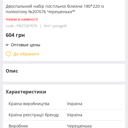
Двоспальний набір постільної білизни 180*220 із
полікотону №207676 Черешенька™
Немає в наявності
code : PR2T207676
Опт і роздріб
604 грн
Оптовые цены
До обраного
Опис
Характеристики
Країна виробництва
Україна
Країна реєстрації бренду
Україна
Виробник
Черешенька