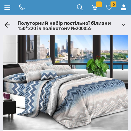
-
0
Полуторний набір постільної білизни
150*220 із полікотону №200055
Черешенька™