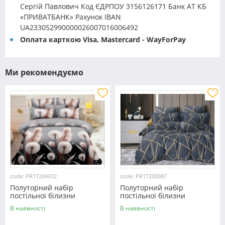
Сергій Павлович Код ЄДРПОУ 3156126171 Банк АТ КБ
«ПРИВАТБАНК» Рахунок IBAN
UA233052990000026007016006492
Оплата карткою Visa, Mastercard - WayForPay
Ми рекомендуємо
code: PR1T204932
code: PR1T200087
Полуторний набір
Полуторний набір
постільної білизни
постільної білизни
150*220 із полікотону
150*220 із полікотону
В наявності
В наявності
№204932 Черешенька™
№200087 Черешенька™