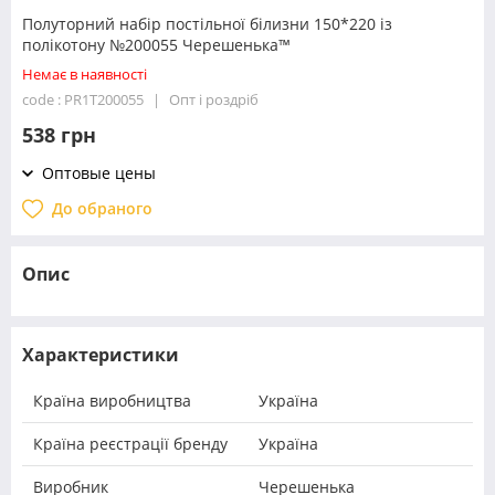
Полуторний набір постільної білизни 150*220 із
полікотону №200055 Черешенька™
Немає в наявності
code : PR1T200055
Опт і роздріб
538 грн
Оптовые цены
До обраного
Опис
Характеристики
Країна виробництва
Україна
Країна реєстрації бренду
Україна
Виробник
Черешенька