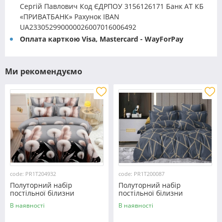
Сергій Павлович Код ЄДРПОУ 3156126171 Банк АТ КБ
«ПРИВАТБАНК» Рахунок IBAN
UA233052990000026007016006492
Оплата карткою Visa, Mastercard - WayForPay
Ми рекомендуємо
code: PR1T204932
code: PR1T200087
Полуторний набір
Полуторний набір
постільної білизни
постільної білизни
150*220 із полікотону
150*220 із полікотону
В наявності
В наявності
№204932 Черешенька™
№200087 Черешенька™