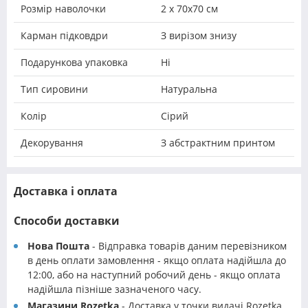
Розмір наволочки
2 х 70х70 см
Карман підковдри
З вирізом знизу
Подарункова упаковка
Ні
Тип сировини
Натуральна
Колір
Сірий
Декорування
З абстрактним принтом
Доставка і оплата
Способи доставки
Нова Пошта
- Відправка товарів даним перевізником
в день оплати замовлення - якщо оплата надійшла до
12:00, або на наступний робочий день - якщо оплата
надійшла пізніше зазначеного часу.
Магазини Rozetka
- Доставка у точки видачі Rozetka