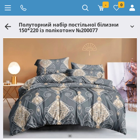
-
0
Полуторний набір постільної білизни
150*220 із полікотону №200077
Черешенька™