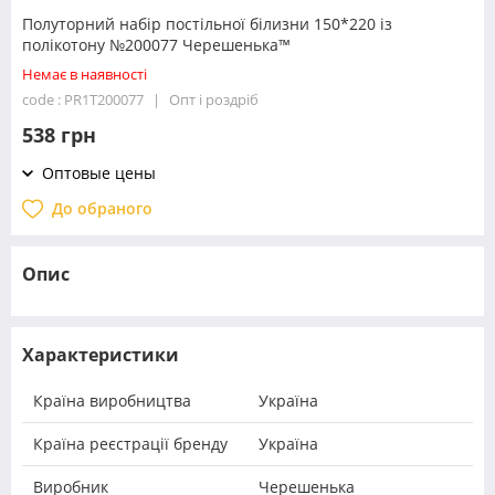
Полуторний набір постільної білизни 150*220 із
полікотону №200077 Черешенька™
Немає в наявності
code : PR1T200077
Опт і роздріб
538 грн
Оптовые цены
До обраного
Опис
Характеристики
Країна виробництва
Україна
Країна реєстрації бренду
Україна
Виробник
Черешенька