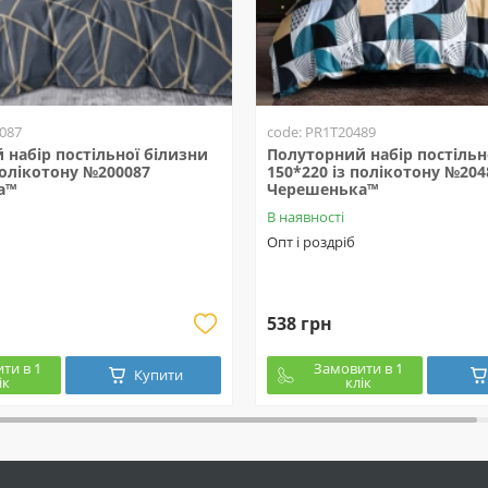
087
code: PR1T20489
набір постільної білизни
Полуторний набір постільн
полікотону №200087
150*220 із полікотону №204
а™
Черешенька™
В наявності
Опт і роздріб
538 грн
ти в 1
Замовити в 1
Купити
ік
клік