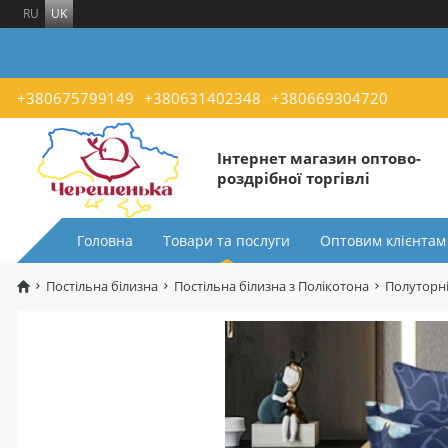
RU
UK
+380675799149
+380631402348
+380669304720
Інтернет магазин оптово-
роздрібної торгівлі
Головна
Товари та послуги
Оптовим клієнтам
Постільна білизна
Постільна білизна з Полікотона
Полуторні