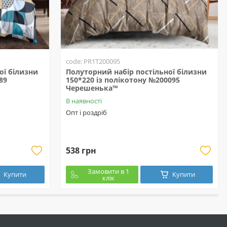
code: PR1T200095
ої білизни
Полуторний набір постільної білизни
89
150*220 із полікотону №200095
Черешенька™
В наявності
Опт і роздріб
538 грн
Замовити в 1
Купити
Купити
клік