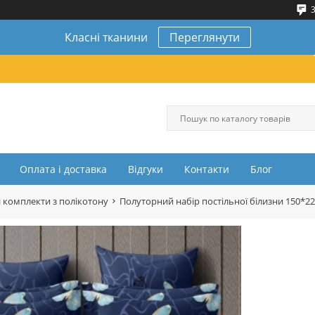
3
Класні тканини
Переглянути
Оплата і доставка
Відгуки
Контакти
Блог
 комплекти з полікотону
Полуторний набір постільної білизни 150*2