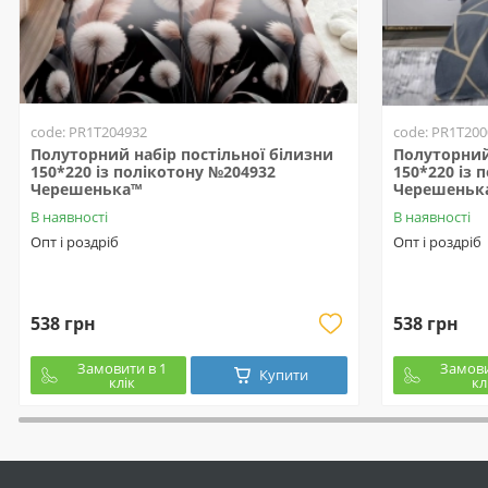
code: PR1T204932
code: PR1T200
Полуторний набір постільної білизни
Полуторний 
150*220 із полікотону №204932
150*220 із 
Черешенька™
Черешеньк
В наявності
В наявності
Опт і роздріб
Опт і роздріб
538 грн
538 грн
Замовити в 1
Замови
Купити
клік
кл