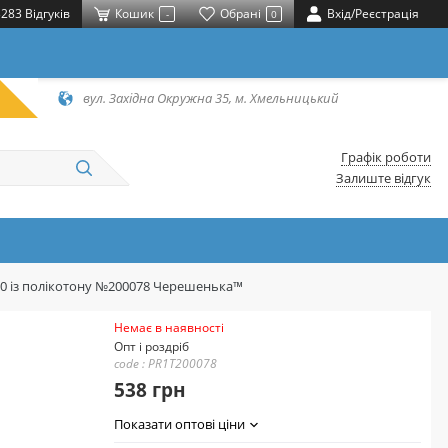
283 Відгуків
Кошик
Обрані
Вхід/Реєстрація
-
0
вул. Західна Окружна 35, м. Хмельницький
Графік роботи
Залиште відгук
20 із полікотону №200078 Черешенька™
Немає в наявності
Опт і роздріб
code : PR1T200078
538 грн
Показати оптові ціни