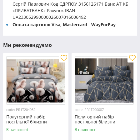
Сергій Павлович Код ЄДРПОУ 3156126171 Банк АТ КБ
«ПРИВАТБАНК» Рахунок IBAN
UA233052990000026007016006492
Оплата карткою Visa, Mastercard - WayForPay
Ми рекомендуємо
code: PR1T204932
code: PR1T200087
Полуторний набір
Полуторний набір
постільної білизни
постільної білизни
150*220 із полікотону
150*220 із полікотону
В наявності
В наявності
№204932 Черешенька™
№200087 Черешенька™