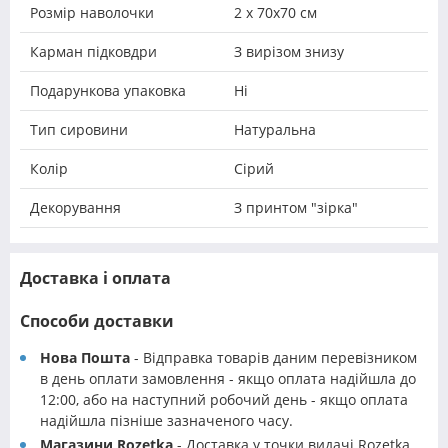
Розмір наволочки
2 х 70х70 см
Карман підковдри
З вирізом знизу
Подарункова упаковка
Ні
Тип сировини
Натуральна
Колір
Сірий
Декорування
З принтом "зірка"
Доставка і оплата
Способи доставки
Нова Пошта
- Відправка товарів даним перевізником
в день оплати замовлення - якщо оплата надійшла до
12:00, або на наступний робочий день - якщо оплата
надійшла пізніше зазначеного часу.
Магазини Rozetka
- Доставка у точки видачі Rozetka