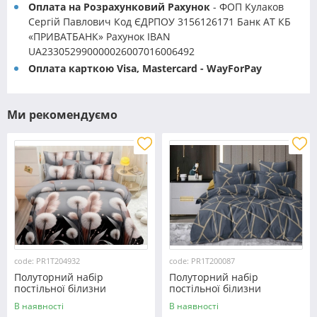
Оплата на Розрахунковий Рахунок
- ФОП Кулаков
Сергій Павлович Код ЄДРПОУ 3156126171 Банк АТ КБ
«ПРИВАТБАНК» Рахунок IBAN
UA233052990000026007016006492
Оплата карткою Visa, Mastercard - WayForPay
Ми рекомендуємо
code: PR1T204932
code: PR1T200087
Полуторний набір
Полуторний набір
постільної білизни
постільної білизни
150*220 із полікотону
150*220 із полікотону
В наявності
В наявності
№204932 Черешенька™
№200087 Черешенька™