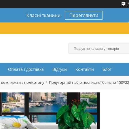
3
Класні тканини
Переглянути
Оплата і доставка
Відгуки
Контакти
Блог
 комплекти з полікотону
Полуторний набір постільної білизни 150*2