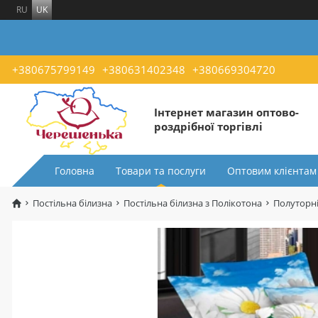
RU
UK
+380675799149
+380631402348
+380669304720
Інтернет магазин оптово-
роздрібної торгівлі
Головна
Товари та послуги
Оптовим клієнтам
Постільна білизна
Постільна білизна з Полікотона
Полуторні