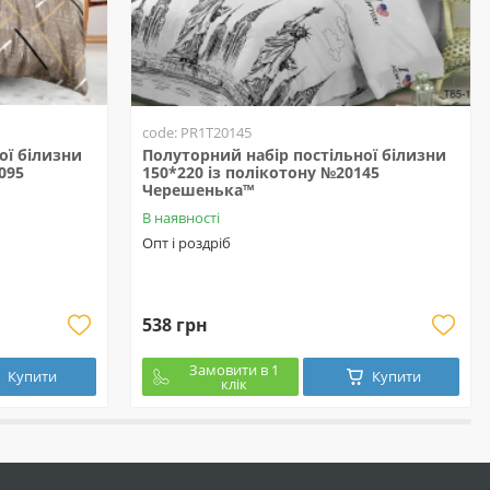
code: PR1T20145
ої білизни
Полуторний набір постільної білизни
095
150*220 із полікотону №20145
Черешенька™
В наявності
Опт і роздріб
538 грн
Замовити в 1
Купити
Купити
клік