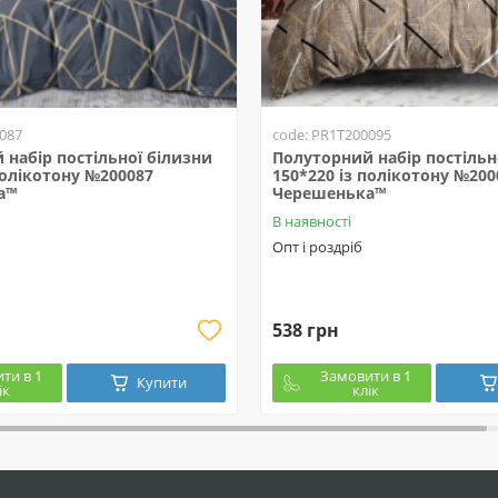
087
code: PR1T200095
набір постільної білизни
Полуторний набір постільн
полікотону №200087
150*220 із полікотону №200
а™
Черешенька™
В наявності
Опт і роздріб
538 грн
ти в 1
Замовити в 1
Купити
ік
клік