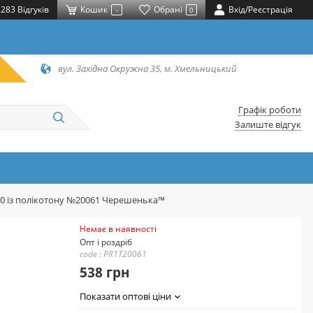
283 Відгуків
Кошик
Обрані
Вхід/Реєстрація
-
0
вул. Західна Окружна 35, м. Хмельницький
Графік роботи
Залиште відгук
20 із полікотону №20061 Черешенька™
Немає в наявності
Опт і роздріб
code : PR1T20061
538 грн
Показати оптові ціни