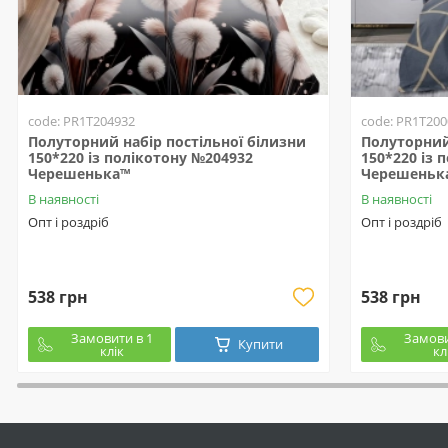
code: PR1T204932
code: PR1T200
Полуторний набір постільної білизни
Полуторний 
150*220 із полікотону №204932
150*220 із 
Черешенька™
Черешеньк
В наявності
В наявності
Опт і роздріб
Опт і роздріб
538 грн
538 грн
Замовити в 1
Замови
Купити
клік
кл