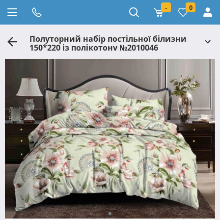
-
0
Полуторний набір постільної білизни
150*220 із полікотону №2010046
Черешенька™