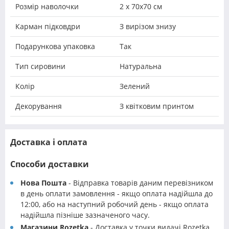
Розмір наволочки
2 х 70х70 см
Карман підковдри
З вирізом знизу
Подарункова упаковка
Так
Тип сировини
Натуральна
Колір
Зелений
Декорування
З квітковим принтом
Доставка і оплата
Способи доставки
Нова Пошта
- Відправка товарів даним перевізником
в день оплати замовлення - якщо оплата надійшла до
12:00, або на наступний робочий день - якщо оплата
надійшла пізніше зазначеного часу.
Магазини Rozetka
- Доставка у точки видачі Rozetka