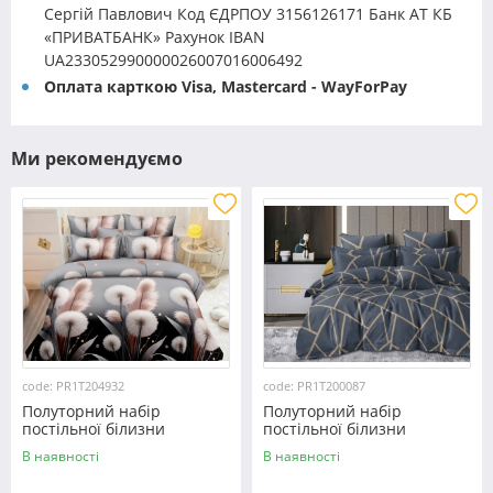
Сергій Павлович Код ЄДРПОУ 3156126171 Банк АТ КБ
«ПРИВАТБАНК» Рахунок IBAN
UA233052990000026007016006492
Оплата карткою Visa, Mastercard - WayForPay
Ми рекомендуємо
code: PR1T204932
code: PR1T200087
Полуторний набір
Полуторний набір
постільної білизни
постільної білизни
150*220 із полікотону
150*220 із полікотону
В наявності
В наявності
№204932 Черешенька™
№200087 Черешенька™