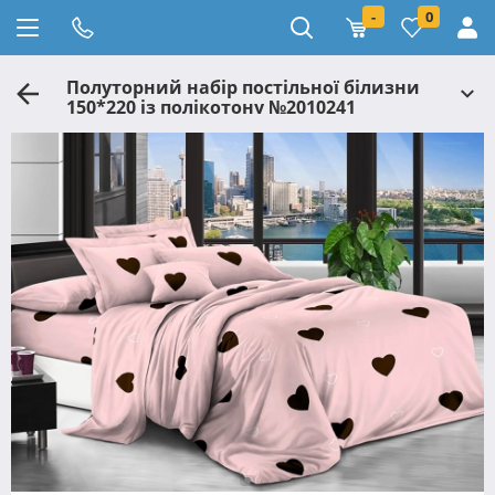
-
0
Полуторний набір постільної білизни
150*220 із полікотону №2010241
Черешенька™