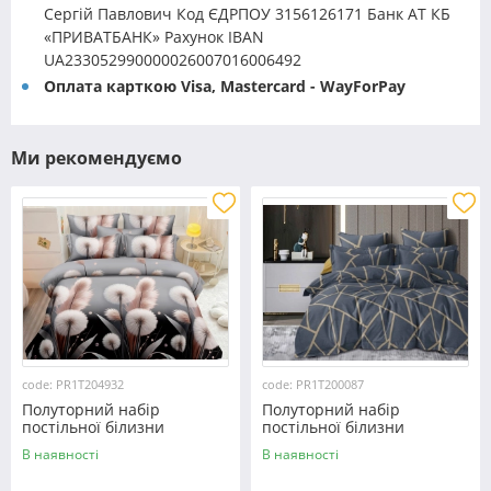
Сергій Павлович Код ЄДРПОУ 3156126171 Банк АТ КБ
«ПРИВАТБАНК» Рахунок IBAN
UA233052990000026007016006492
Оплата карткою Visa, Mastercard - WayForPay
Ми рекомендуємо
code: PR1T204932
code: PR1T200087
Полуторний набір
Полуторний набір
постільної білизни
постільної білизни
150*220 із полікотону
150*220 із полікотону
В наявності
В наявності
№204932 Черешенька™
№200087 Черешенька™