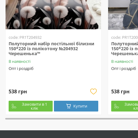
code: PR1T204932
code: PR1T200
Полуторний набір постільної білизни
Полуторний 
150*220 із полікотону №204932
150*220 із 
Черешенька™
Черешеньк
В наявності
В наявності
Опт і роздріб
Опт і роздріб
538 грн
538 грн
Замовити в 1
Замови
Купити
клік
кл