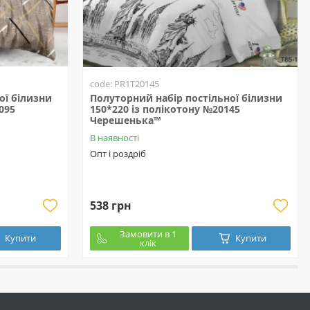
code: PR1T20145
ої білизни
Полуторний набір постільної білизни
095
150*220 із полікотону №20145
Черешенька™
В наявності
Опт і роздріб
538 грн
Замовити в 1
Купити
Купити
клік