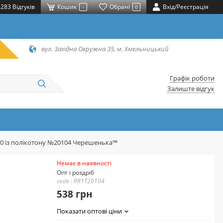
283 Відгуків
Кошик
Обрані
Вхід/Реєстрація
-
0
вул. Західна Окружна 35, м. Хмельницький
Графік роботи
Залиште відгук
20 із полікотону №20104 Черешенька™
Немає в наявності
Опт і роздріб
code : PR1T20104
538 грн
Показати оптові ціни