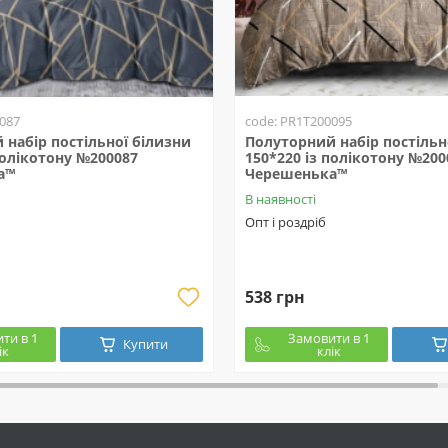
087
code: PR1T200095
набір постільної білизни
Полуторний набір постільн
полікотону №200087
150*220 із полікотону №200
а™
Черешенька™
В наявності
Опт і роздріб
538 грн
ти в 1
Замовити в 1
Купити
ік
клік