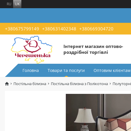
RU
UK
+380675799149
+380631402348
+380669304720
Інтернет магазин оптово-
роздрібної торгівлі
Головна
Товари та послуги
Оптовим клієнтам
Постільна білизна
Постільна білизна з Полікотона
Полуторні