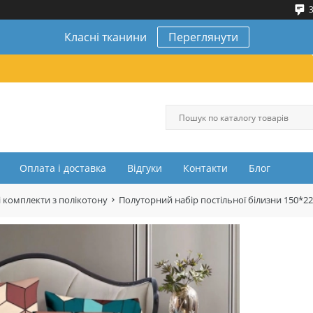
3
Класні тканини
Переглянути
Оплата і доставка
Відгуки
Контакти
Блог
 комплекти з полікотону
Полуторний набір постільної білизни 150*2