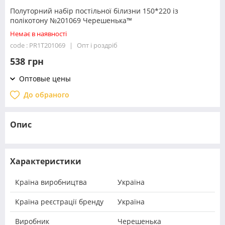
Полуторний набір постільної білизни 150*220 із
полікотону №201069 Черешенька™
Немає в наявності
code : PR1T201069
Опт і роздріб
538 грн
Оптовые цены
До обраного
Опис
Характеристики
Країна виробництва
Україна
Країна реєстрації бренду
Україна
Виробник
Черешенька