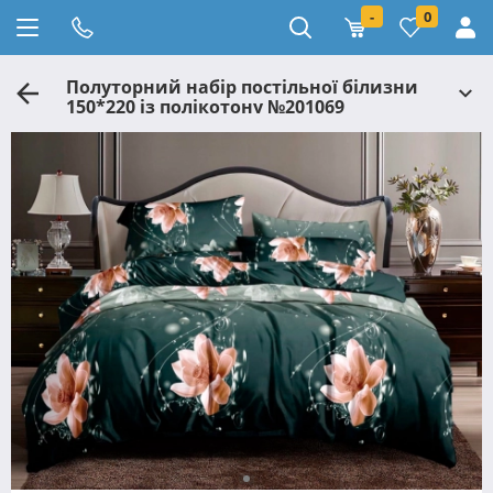
-
0
Полуторний набір постільної білизни
150*220 із полікотону №201069
Черешенька™