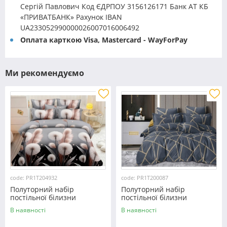
Сергій Павлович Код ЄДРПОУ 3156126171 Банк АТ КБ
«ПРИВАТБАНК» Рахунок IBAN
UA233052990000026007016006492
Оплата карткою Visa, Mastercard - WayForPay
Ми рекомендуємо
code: PR1T204932
code: PR1T200087
Полуторний набір
Полуторний набір
постільної білизни
постільної білизни
150*220 із полікотону
150*220 із полікотону
В наявності
В наявності
№204932 Черешенька™
№200087 Черешенька™