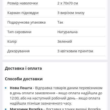
Розмір наволочки
2 х 70х70 см
Карман підковдри
З вирізом знизу
Подарункова упаковка
Так
Тип сировини
Натуральна
Колір
Зелений
Декорування
З квітковим принтом
Доставка і оплата
Способи доставки
Нова Пошта
- Відправка товарів даним перевізником
в день оплати замовлення - якщо оплата надійшла до
12:00, або на наступний робочий день - якщо оплата
надійшла пізніше зазначеного часу.
Магазини Rozetka
- Доставка у точки видачі Rozetka