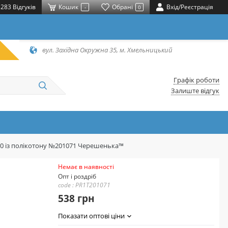
283 Відгуків
Кошик
Обрані
Вхід/Реєстрація
-
0
вул. Західна Окружна 35, м. Хмельницький
Графік роботи
Залиште відгук
20 із полікотону №201071 Черешенька™
Немає в наявності
Опт і роздріб
code : PR1T201071
538 грн
Показати оптові ціни