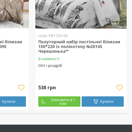
code: PR1T20145
ої білизни
Полуторний набір постільної білизни
095
150*220 із полікотону №20145
Черешенька™
В наявності
Опт і роздріб
538 грн
Замовити в 1
Купити
Купити
клік