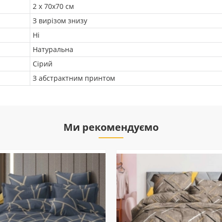
2 х 70х70 см
З вирізом знизу
Ні
Натуральна
Сірий
З абстрактним принтом
Ми рекомендуємо