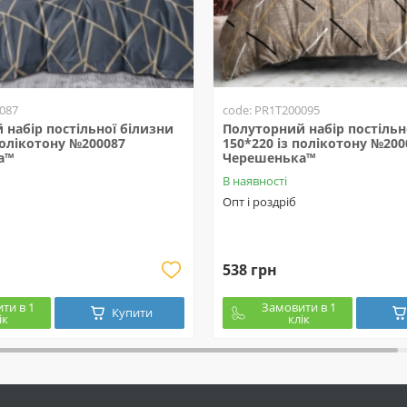
087
code: PR1T200095
набір постільної білизни
Полуторний набір постільн
полікотону №200087
150*220 із полікотону №200
а™
Черешенька™
В наявності
Опт і роздріб
538 грн
ти в 1
Замовити в 1
Купити
ік
клік