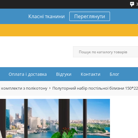
3
Класні тканини
Переглянути
Оплата і доставка
Відгуки
Контакти
Блог
 комплекти з полікотону
Полуторний набір постільної білизни 150*2