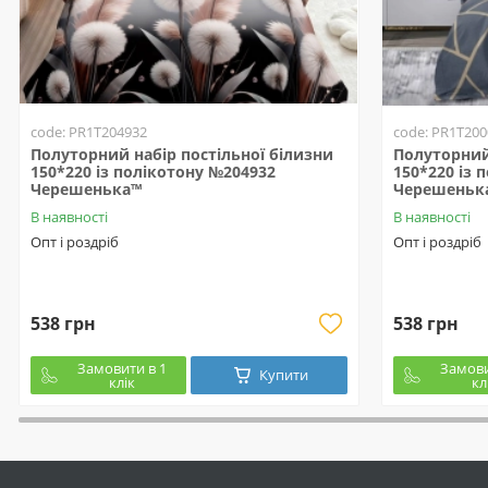
code: PR1T204932
code: PR1T200
Полуторний набір постільної білизни
Полуторний 
150*220 із полікотону №204932
150*220 із 
Черешенька™
Черешеньк
В наявності
В наявності
Опт і роздріб
Опт і роздріб
538 грн
538 грн
Замовити в 1
Замови
Купити
клік
кл