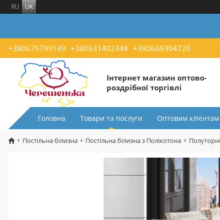
RU
UK
+380675799149
+380631402348
+380669304720
Інтернет магазин оптово-
роздрібної торгівлі
Головна
Товари та послуги
Оптовим клієнтам
Постільна білизна
Постільна білизна з Полікотона
Полуторні