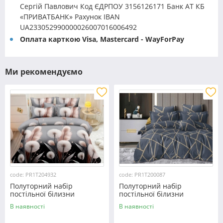
Сергій Павлович Код ЄДРПОУ 3156126171 Банк АТ КБ
«ПРИВАТБАНК» Рахунок IBAN
UA233052990000026007016006492
Оплата карткою Visa, Mastercard - WayForPay
Ми рекомендуємо
code: PR1T204932
code: PR1T200087
Полуторний набір
Полуторний набір
постільної білизни
постільної білизни
150*220 із полікотону
150*220 із полікотону
В наявності
В наявності
№204932 Черешенька™
№200087 Черешенька™