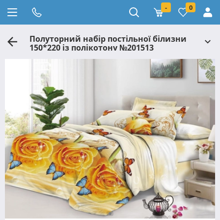
-
0
Полуторний набір постільної білизни
150*220 із полікотону №201513
Черешенька™