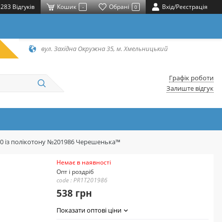
283 Відгуків
Кошик
Обрані
Вхід/Реєстрація
-
0
вул. Західна Окружна 35, м. Хмельницький
Графік роботи
Залиште відгук
20 із полікотону №201986 Черешенька™
Немає в наявності
Опт і роздріб
code : PR1T201986
538 грн
Показати оптові ціни