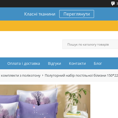
3
Класні тканини
Переглянути
Оплата і доставка
Відгуки
Контакти
Блог
 комплекти з полікотону
Полуторний набір постільної білизни 150*2