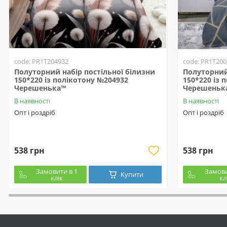
code: PR1T204932
code: PR1T200
Полуторний набір постільної білизни
Полуторний 
150*220 із полікотону №204932
150*220 із 
Черешенька™
Черешеньк
В наявності
В наявності
Опт і роздріб
Опт і роздріб
538 грн
538 грн
Замовити в 1
Замови
Купити
клік
кл