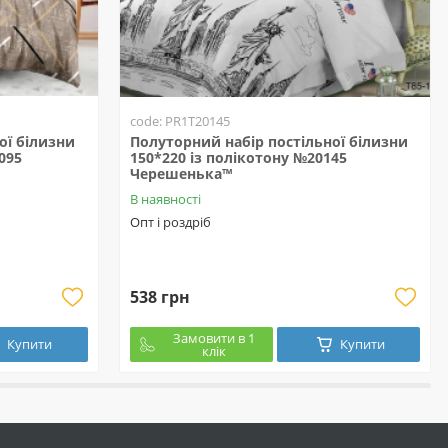
code: PR1T20145
ої білизни
Полуторний набір постільної білизни
095
150*220 із полікотону №20145
Черешенька™
В наявності
Опт і роздріб
538 грн
Замовити в 1
Купити
Купити
клік