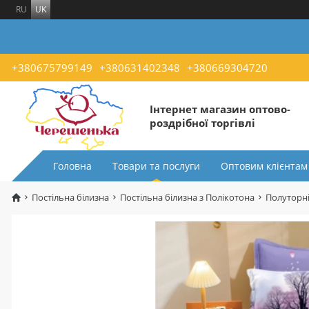
RU
UK
+380675799149
+380631402348
+380669304720
Інтернет магазин оптово-
роздрібної торгівлі
Головна
Товари та послуги
Оптовим клієнтам
Постільна білизна
Постільна білизна з Полікотона
Полуторні