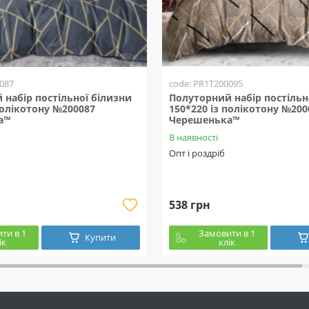
087
code: PR1T200095
набір постільної білизни
Полуторний набір постільн
полікотону №200087
150*220 із полікотону №200
а™
Черешенька™
В наявності
Опт і роздріб
538 грн
ти в 1
Замовити в 1
Купити
ік
клік