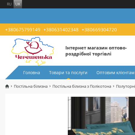
RU
UK
+380675799149
+380631402348
+380669304720
Інтернет магазин оптово-
роздрібної торгівлі
Головна
Товари та послуги
Оптовим клієнтам
Постільна білизна
Постільна білизна з Полікотона
Полуторні