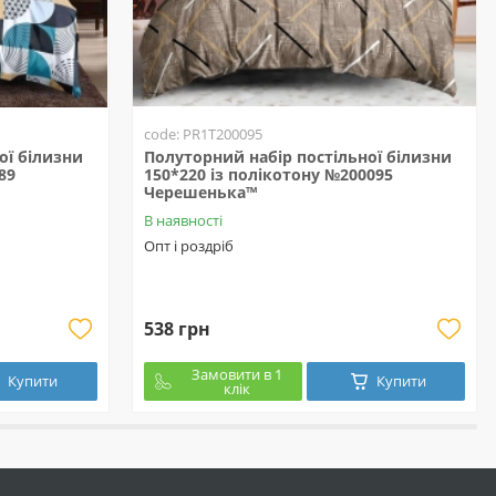
code: PR1T200095
ої білизни
Полуторний набір постільної білизни
89
150*220 із полікотону №200095
Черешенька™
В наявності
Опт і роздріб
538 грн
Замовити в 1
Купити
Купити
клік