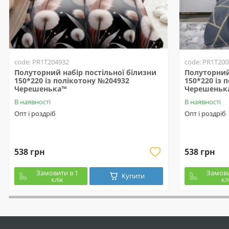
code: PR1T204932
code: PR1T200
Полуторний набір постільної білизни
Полуторний 
150*220 із полікотону №204932
150*220 із 
Черешенька™
Черешеньк
В наявності
В наявності
Опт і роздріб
Опт і роздріб
538 грн
538 грн
Замовити в 1
Замови
Купити
клік
кл