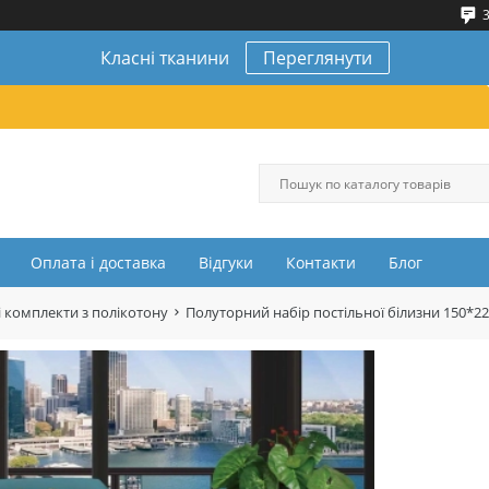
3
Класні тканини
Переглянути
Оплата і доставка
Відгуки
Контакти
Блог
 комплекти з полікотону
Полуторний набір постільної білизни 150*2