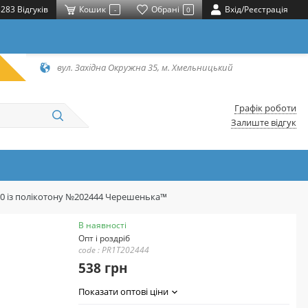
283 Відгуків
Кошик
Обрані
Вхід/Реєстрація
-
0
вул. Західна Окружна 35, м. Хмельницький
Графік роботи
Залиште відгук
20 із полікотону №202444 Черешенька™
В наявності
Опт і роздріб
code : PR1T202444
538 грн
Показати оптові ціни