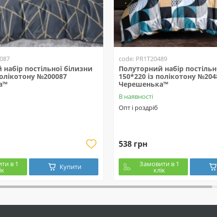
087
code: PR1T20489
набір постільної білизни
Полуторний набір постільн
полікотону №200087
150*220 із полікотону №204
а™
Черешенька™
В наявності
Опт і роздріб
538 грн
ти в 1
Замовити в 1
Купити
ік
клік