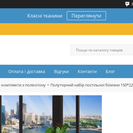
3
Класні тканини
Переглянути
Оплата і доставка
Відгуки
Контакти
Блог
 комплекти з полікотону
Полуторний набір постільної білизни 150*2