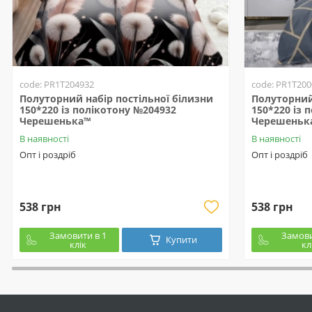
code: PR1T204932
code: PR1T200
Полуторний набір постільної білизни
Полуторний 
150*220 із полікотону №204932
150*220 із 
Черешенька™
Черешеньк
В наявності
В наявності
Опт і роздріб
Опт і роздріб
538 грн
538 грн
Замовити в 1
Замови
Купити
клік
кл