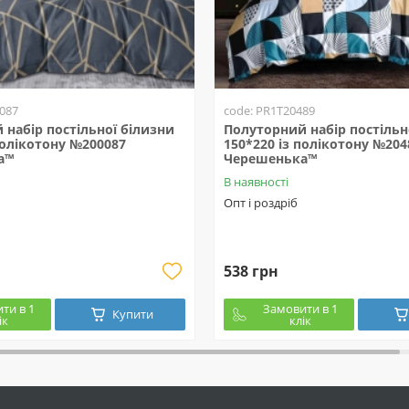
087
code: PR1T20489
набір постільної білизни
Полуторний набір постільн
полікотону №200087
150*220 із полікотону №204
а™
Черешенька™
В наявності
Опт і роздріб
538 грн
ти в 1
Замовити в 1
Купити
ік
клік