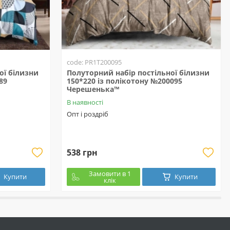
code: PR1T200095
ої білизни
Полуторний набір постільної білизни
89
150*220 із полікотону №200095
Черешенька™
В наявності
Опт і роздріб
538 грн
Замовити в 1
Купити
Купити
клік