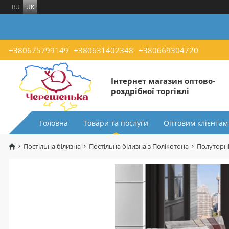
RU
UK
+380675799149
+380631402348
+380669304720
Інтернет магазин оптово-
роздрібної торгівлі
Головна
Товари та послуги
Оптовим клієнтам
Постільна білизна
Постільна білизна з Полікотона
Полуторні