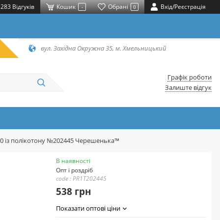
283 Відгуків
Кошик
Обрані
Вхід/Реєстрація
-
0
вул. Західна Окружна 35, м. Хмельницький
Графік роботи
Залиште відгук
20 із полікотону №202445 Черешенька™
В наявності
Опт і роздріб
code : PR1T202445
538 грн
Показати оптові ціни