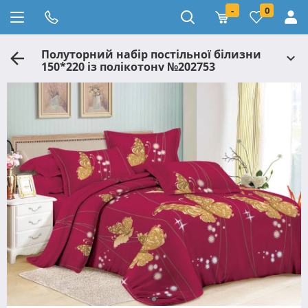
-
0
Полуторний набір постільної білизни
150*220 із полікотону №202753
Черешенька™