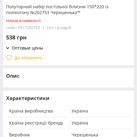
Полуторний набір постільної білизни 150*220 із
полікотону №202753 Черешенька™
Немає в наявності
code : PR1T202753
Опт і роздріб
538 грн
Оптовые цены
До обраного
Опис
Характеристики
Країна виробництва
Україна
Країна реєстрації бренду
Україна
Виробник
Черешенька