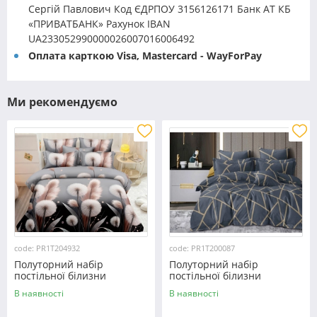
Сергій Павлович Код ЄДРПОУ 3156126171 Банк АТ КБ
«ПРИВАТБАНК» Рахунок IBAN
UA233052990000026007016006492
Оплата карткою Visa, Mastercard - WayForPay
Ми рекомендуємо
code: PR1T204932
code: PR1T200087
Полуторний набір
Полуторний набір
постільної білизни
постільної білизни
150*220 із полікотону
150*220 із полікотону
В наявності
В наявності
№204932 Черешенька™
№200087 Черешенька™