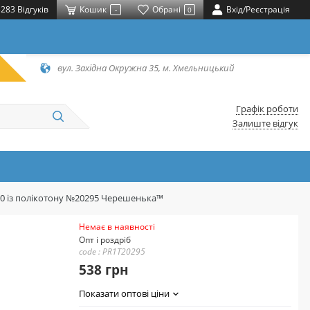
283 Відгуків
Кошик
Обрані
Вхід/Реєстрація
-
0
вул. Західна Окружна 35, м. Хмельницький
Графік роботи
Залиште відгук
20 із полікотону №20295 Черешенька™
Немає в наявності
Опт і роздріб
code : PR1T20295
538 грн
Показати оптові ціни