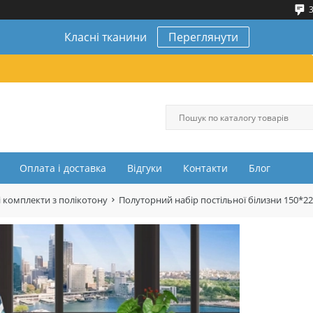
3
Класні тканини
Переглянути
Оплата і доставка
Відгуки
Контакти
Блог
 комплекти з полікотону
Полуторний набір постільної білизни 150*2