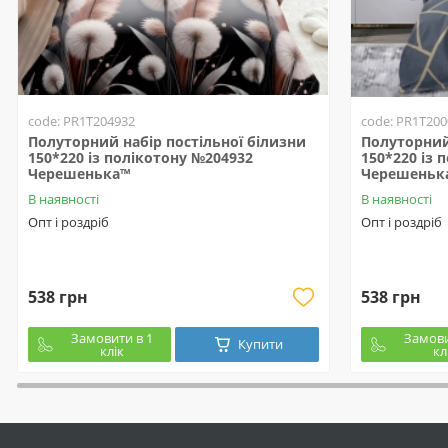
code: PR1T204932
code: PR1T200
Полуторний набір постільної білизни
Полуторний 
150*220 із полікотону №204932
150*220 із 
Черешенька™
Черешеньк
В наявності
В наявності
Опт і роздріб
Опт і роздріб
538 грн
538 грн
Замовити в 1
Замови
Купити
клік
кл