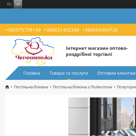
RU
UK
+380675799149
+380631402348
+380669304720
Інтернет магазин оптово-
роздрібної торгівлі
Головна
Товари та послуги
Оптовим клієнтам
Постільна білизна
Постільна білизна з Полікотона
Полуторні