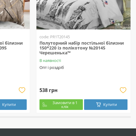
code: PR1T20145
ої білизни
Полуторний набір постільної білизни
095
150*220 із полікотону №20145
Черешенька™
В наявності
Опт і роздріб
538 грн
Замовити в 1
Купити
Купити
клік