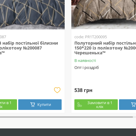
087
code: PR1T200095
набір постільної білизни
Полуторний набір постільн
полікотону №200087
150*220 із полікотону №200
а™
Черешенька™
В наявності
Опт і роздріб
538 грн
ти в 1
Замовити в 1
Купити
ік
клік