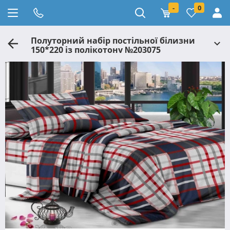
-
0
Полуторний набір постільної білизни
150*220 із полікотону №203075
Черешенька™