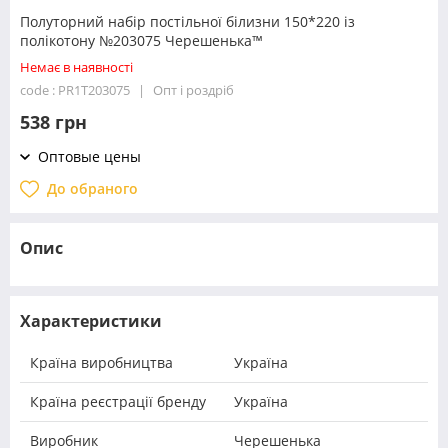
Полуторний набір постільної білизни 150*220 із
полікотону №203075 Черешенька™
Немає в наявності
code : PR1T203075
Опт і роздріб
538 грн
Оптовые цены
До обраного
Опис
Характеристики
Країна виробництва
Україна
Країна реєстрації бренду
Україна
Виробник
Черешенька