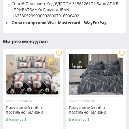
Сергій Павлович Код ЄДРПОУ 3156126171 Банк АТ КБ
«ПРИВАТБАНК» Рахунок IBAN
UA233052990000026007016006492
Оплата карткою Visa, Mastercard - WayForPay
Ми рекомендуємо
code: PR1T204932
code: PR1T200087
Полуторний набір
Полуторний набір
постільної білизни
постільної білизни
150*220 із полікотону
150*220 із полікотону
В наявності
В наявності
№204932 Черешенька™
№200087 Черешенька™