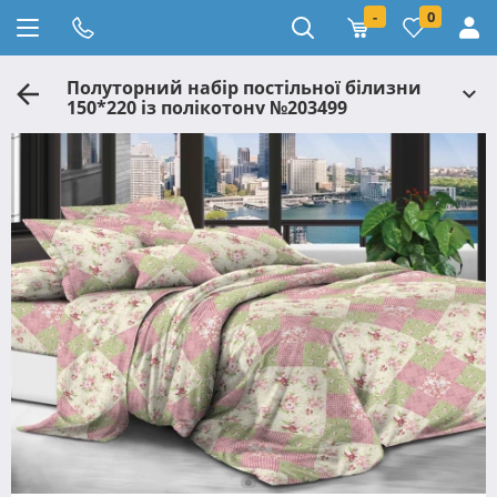
-
0
Полуторний набір постільної білизни
150*220 із полікотону №203499
Черешенька™