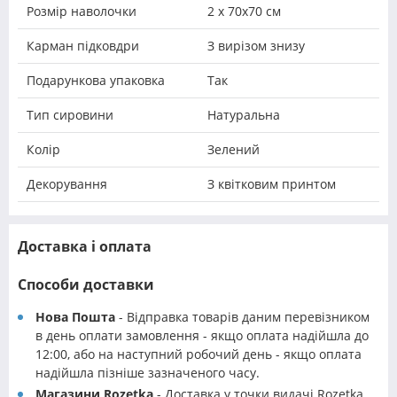
Розмір наволочки
2 х 70х70 см
Карман підковдри
З вирізом знизу
Подарункова упаковка
Так
Тип сировини
Натуральна
Колір
Зелений
Декорування
З квітковим принтом
Доставка і оплата
Способи доставки
Нова Пошта
- Відправка товарів даним перевізником
в день оплати замовлення - якщо оплата надійшла до
12:00, або на наступний робочий день - якщо оплата
надійшла пізніше зазначеного часу.
Магазини Rozetka
- Доставка у точки видачі Rozetka