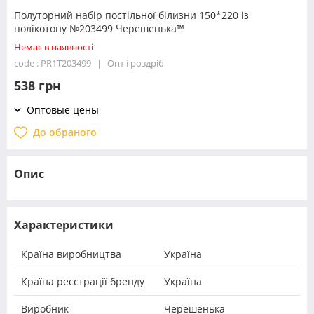
Полуторний набір постільної білизни 150*220 із
полікотону №203499 Черешенька™
Немає в наявності
code : PR1T203499
Опт і роздріб
538 грн
Оптовые цены
До обраного
Опис
Характеристики
Країна виробництва
Україна
Країна реєстрації бренду
Україна
Виробник
Черешенька