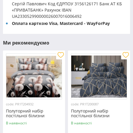
Сергій Павлович Код ЄДРПОУ 3156126171 Банк АТ КБ
«ПРИВАТБАНК» Рахунок IBAN
UA233052990000026007016006492
Оплата карткою Visa, Mastercard - WayForPay
Ми рекомендуємо
code: PR1T204932
code: PR1T200087
Полуторний набір
Полуторний набір
постільної білизни
постільної білизни
150*220 із полікотону
150*220 із полікотону
В наявності
В наявності
№204932 Черешенька™
№200087 Черешенька™