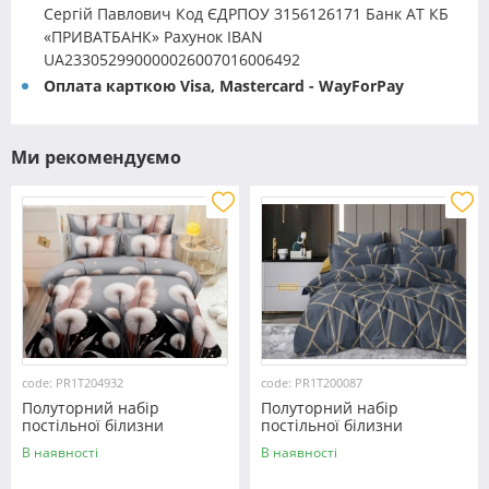
Сергій Павлович Код ЄДРПОУ 3156126171 Банк АТ КБ
«ПРИВАТБАНК» Рахунок IBAN
UA233052990000026007016006492
Оплата карткою Visa, Mastercard - WayForPay
Ми рекомендуємо
code: PR1T204932
code: PR1T200087
Полуторний набір
Полуторний набір
постільної білизни
постільної білизни
150*220 із полікотону
150*220 із полікотону
В наявності
В наявності
№204932 Черешенька™
№200087 Черешенька™