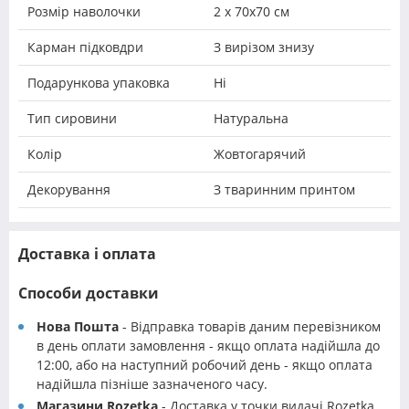
Розмір наволочки
2 х 70х70 см
Карман підковдри
З вирізом знизу
Подарункова упаковка
Ні
Тип сировини
Натуральна
Колір
Жовтогарячий
Декорування
З тваринним принтом
Доставка і оплата
Способи доставки
Нова Пошта
- Відправка товарів даним перевізником
в день оплати замовлення - якщо оплата надійшла до
12:00, або на наступний робочий день - якщо оплата
надійшла пізніше зазначеного часу.
Магазини Rozetka
- Доставка у точки видачі Rozetka