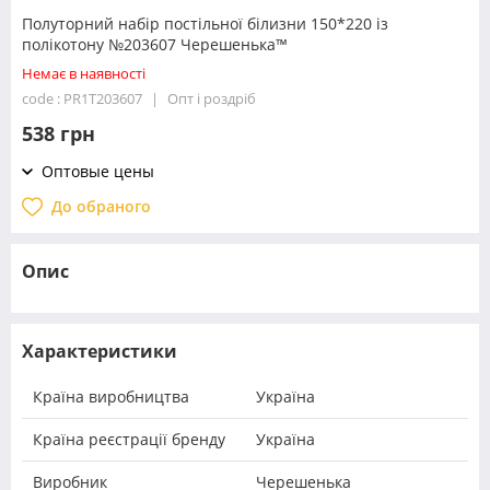
Полуторний набір постільної білизни 150*220 із
полікотону №203607 Черешенька™
Немає в наявності
code : PR1T203607
Опт і роздріб
538 грн
Оптовые цены
До обраного
Опис
Характеристики
Країна виробництва
Україна
Країна реєстрації бренду
Україна
Виробник
Черешенька