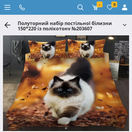
-
0
Полуторний набір постільної білизни
150*220 із полікотону №203607
Черешенька™