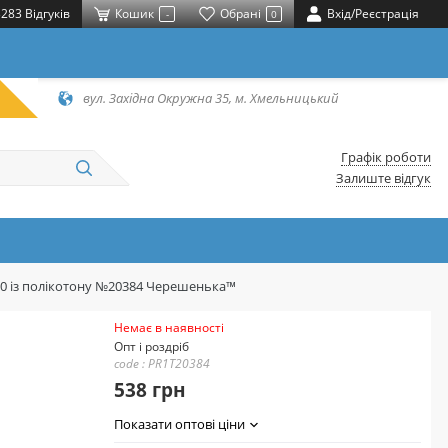
283 Відгуків
Кошик
Обрані
Вхід/Реєстрація
-
0
вул. Західна Окружна 35, м. Хмельницький
Графік роботи
Залиште відгук
20 із полікотону №20384 Черешенька™
Немає в наявності
Опт і роздріб
code : PR1T20384
538 грн
Показати оптові ціни