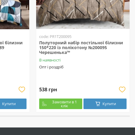
code: PR1T200095
ої білизни
Полуторний набір постільної білизни
89
150*220 із полікотону №200095
Черешенька™
В наявності
Опт і роздріб
538 грн
Замовити в 1
Купити
Купити
клік