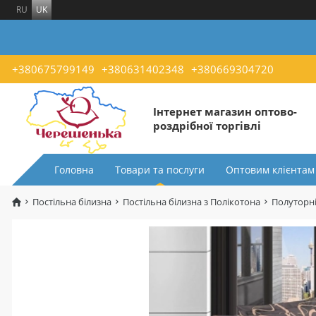
RU
UK
+380675799149
+380631402348
+380669304720
Інтернет магазин оптово-
роздрібної торгівлі
Головна
Товари та послуги
Оптовим клієнтам
Постільна білизна
Постільна білизна з Полікотона
Полуторні