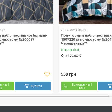
087
code: PR1T20489
набір постільної білизни
Полуторний набір постільн
полікотону №200087
150*220 із полікотону №204
а™
Черешенька™
В наявності
Опт і роздріб
538 грн
ти в 1
Замовити в 1
Купити
ік
клік