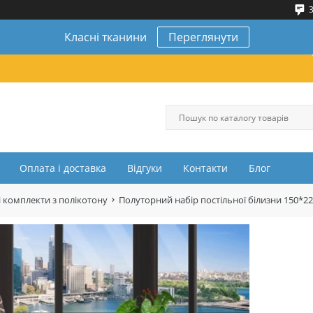
3
Класні тканини
Переглянути
Оплата і доставка
Відгуки
Контакти
Блог
 комплекти з полікотону
Полуторний набір постільної білизни 150*2