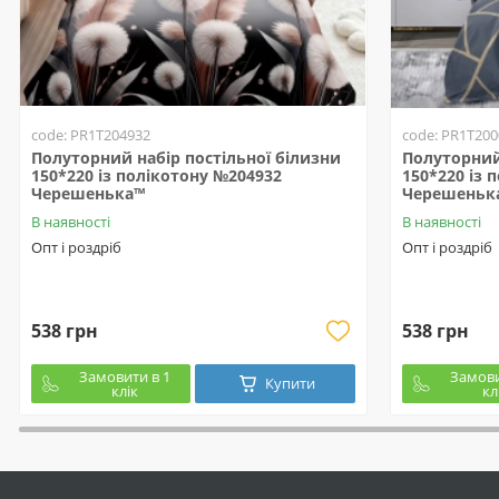
code: PR1T204932
code: PR1T200
Полуторний набір постільної білизни
Полуторний 
150*220 із полікотону №204932
150*220 із 
Черешенька™
Черешеньк
В наявності
В наявності
Опт і роздріб
Опт і роздріб
538 грн
538 грн
Замовити в 1
Замови
Купити
клік
кл