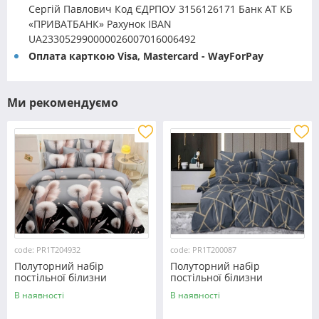
Сергій Павлович Код ЄДРПОУ 3156126171 Банк АТ КБ
«ПРИВАТБАНК» Рахунок IBAN
UA233052990000026007016006492
Оплата карткою Visa, Mastercard - WayForPay
Ми рекомендуємо
code: PR1T204932
code: PR1T200087
Полуторний набір
Полуторний набір
постільної білизни
постільної білизни
150*220 із полікотону
150*220 із полікотону
В наявності
В наявності
№204932 Черешенька™
№200087 Черешенька™