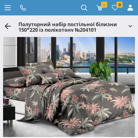
-
0
Полуторний набір постільної білизни
150*220 із полікотону №204101
Черешенька™