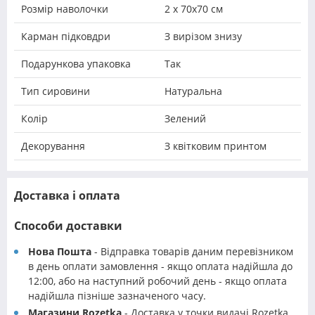
Розмір наволочки
2 х 70х70 см
Карман підковдри
З вирізом знизу
Подарункова упаковка
Так
Тип сировини
Натуральна
Колір
Зелений
Декорування
З квітковим принтом
Доставка і оплата
Способи доставки
Нова Пошта
- Відправка товарів даним перевізником
в день оплати замовлення - якщо оплата надійшла до
12:00, або на наступний робочий день - якщо оплата
надійшла пізніше зазначеного часу.
Магазини Rozetka
- Доставка у точки видачі Rozetka