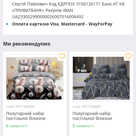
Сергій Павлович Код ЄДРПОУ 3156126171 Банк АТ КБ
«ПРИВАТБАНК» Рахунок IBAN
UA233052990000026007016006492
Оплата карткою Visa, Mastercard - WayForPay
Ми рекомендуємо
code: PR1T204932
code: PR1T200087
Полуторний набір
Полуторний набір
постільної білизни
постільної білизни
150*220 із полікотону
150*220 із полікотону
В наявності
В наявності
№204932 Черешенька™
№200087 Черешенька™