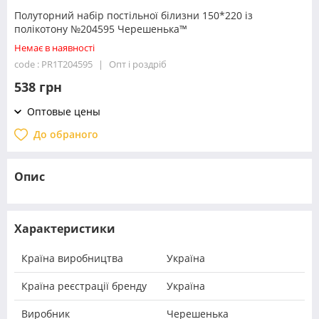
Полуторний набір постільної білизни 150*220 із
полікотону №204595 Черешенька™
Немає в наявності
code : PR1T204595
Опт і роздріб
538 грн
Оптовые цены
До обраного
Опис
Характеристики
Країна виробництва
Україна
Країна реєстрації бренду
Україна
Виробник
Черешенька