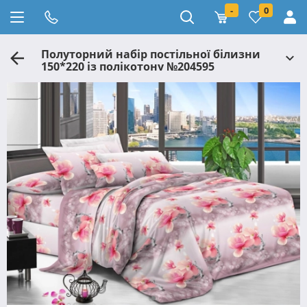
-
0
Полуторний набір постільної білизни
150*220 із полікотону №204595
Черешенька™