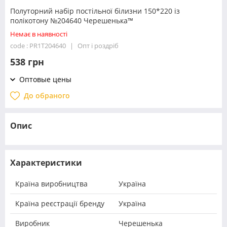
Полуторний набір постільної білизни 150*220 із
полікотону №204640 Черешенька™
Немає в наявності
code : PR1T204640
Опт і роздріб
538 грн
Оптовые цены
До обраного
Опис
Характеристики
Країна виробництва
Україна
Країна реєстрації бренду
Україна
Виробник
Черешенька