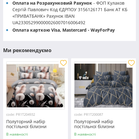
Оплата на Розрахунковий Рахунок
- ФОП Кулаков
Сергій Павлович Код ЄДРПОУ 3156126171 Банк АТ КБ
«ПРИВАТБАНК» Рахунок IBAN
UA233052990000026007016006492
Оплата карткою Visa, Mastercard - WayForPay
Ми рекомендуємо
code: PR1T204932
code: PR1T200087
Полуторний набір
Полуторний набір
постільної білизни
постільної білизни
150*220 із полікотону
150*220 із полікотону
В наявності
В наявності
№204932 Черешенька™
№200087 Черешенька™