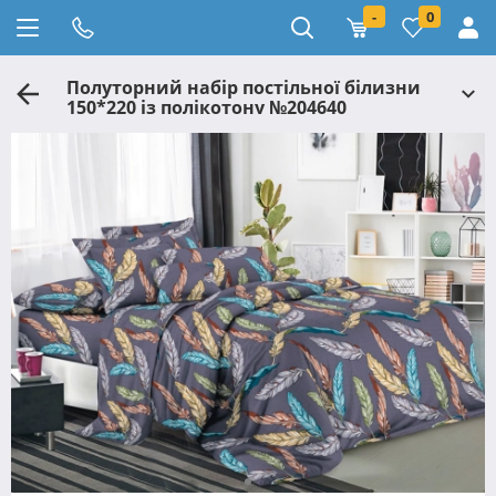
-
0
Полуторний набір постільної білизни
150*220 із полікотону №204640
Черешенька™