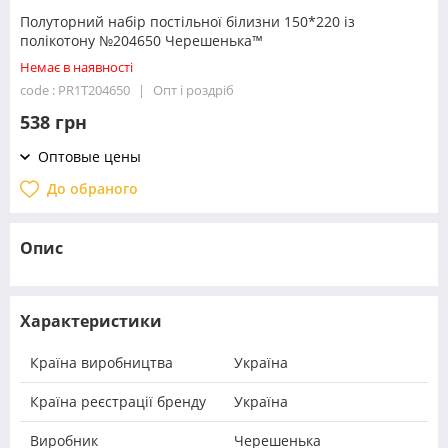
Полуторний набір постільної білизни 150*220 із
полікотону №204650 Черешенька™
Немає в наявності
code : PR1T204650
Опт і роздріб
538 грн
Оптовые цены
До обраного
Опис
Характеристики
Країна виробництва
Україна
Країна реєстрації бренду
Україна
Виробник
Черешенька