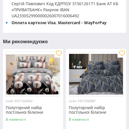
Сергій Павлович Код ЄДРПОУ 3156126171 Банк АТ КБ
«ПРИВАТБАНК» Рахунок IBAN
UA233052990000026007016006492
Оплата карткою Visa, Mastercard - WayForPay
Ми рекомендуємо
code: PR1T204932
code: PR1T200087
Полуторний набір
Полуторний набір
постільної білизни
постільної білизни
150*220 із полікотону
150*220 із полікотону
В наявності
В наявності
№204932 Черешенька™
№200087 Черешенька™