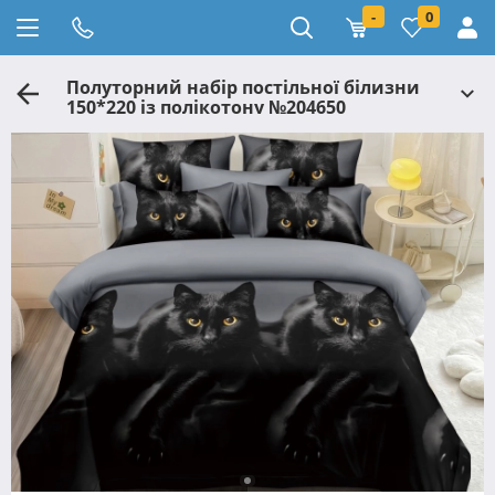
-
0
Полуторний набір постільної білизни
150*220 із полікотону №204650
Черешенька™