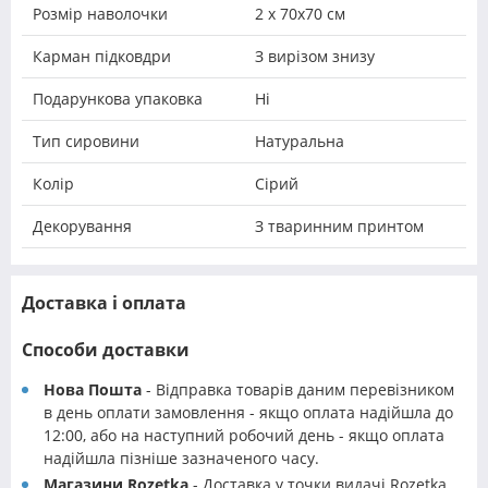
Розмір наволочки
2 х 70х70 см
Карман підковдри
З вирізом знизу
Подарункова упаковка
Ні
Тип сировини
Натуральна
Колір
Сірий
Декорування
З тваринним принтом
Доставка і оплата
Способи доставки
Нова Пошта
- Відправка товарів даним перевізником
в день оплати замовлення - якщо оплата надійшла до
12:00, або на наступний робочий день - якщо оплата
надійшла пізніше зазначеного часу.
Магазини Rozetka
- Доставка у точки видачі Rozetka