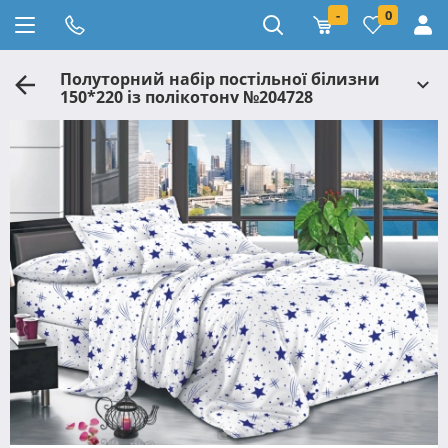
-
0
Полуторний набір постільної білизни
150*220 із полікотону №204728
Черешенька™