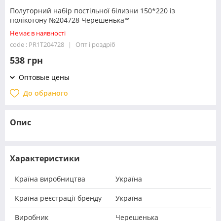
Полуторний набір постільної білизни 150*220 із
полікотону №204728 Черешенька™
Немає в наявності
code : PR1T204728
Опт і роздріб
538 грн
Оптовые цены
До обраного
Опис
Характеристики
Країна виробництва
Україна
Країна реєстрації бренду
Україна
Виробник
Черешенька