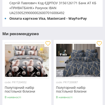
Сергій Павлович Код ЄДРПОУ 3156126171 Банк АТ КБ
«ПРИВАТБАНК» Рахунок IBAN
UA233052990000026007016006492
Оплата карткою Visa, Mastercard - WayForPay
Ми рекомендуємо
code: PR1T204932
code: PR1T200087
Полуторний набір
Полуторний набір
постільної білизни
постільної білизни
150*220 із полікотону
150*220 із полікотону
В наявності
В наявності
№204932 Черешенька™
№200087 Черешенька™