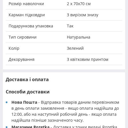
Розмір наволочки
2 х 70х70 см
Карман підковдри
З вирізом знизу
Подарункова упаковка
Так
Тип сировини
Натуральна
Колір
Зелений
Декорування
З квітковим принтом
Доставка і оплата
Способи доставки
Нова Пошта
- Відправка товарів даним перевізником
в день оплати замовлення - якщо оплата надійшла до
12:00, або на наступний робочий день - якщо оплата
надійшла пізніше зазначеного часу.
Магазини Rozetka
- Доставка у точки видачі Rozetka