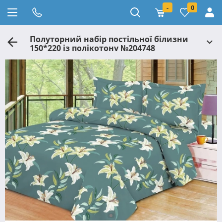
-
0
Полуторний набір постільної білизни
150*220 із полікотону №204748
Черешенька™