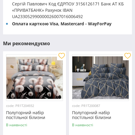
Сергій Павлович Код ЄДРПОУ 3156126171 Банк АТ КБ
«ПРИВАТБАНК» Рахунок IBAN
UA233052990000026007016006492
Оплата карткою Visa, Mastercard - WayForPay
Ми рекомендуємо
code: PR1T204932
code: PR1T200087
Полуторний набір
Полуторний набір
постільної білизни
постільної білизни
150*220 із полікотону
150*220 із полікотону
В наявності
В наявності
№204932 Черешенька™
№200087 Черешенька™