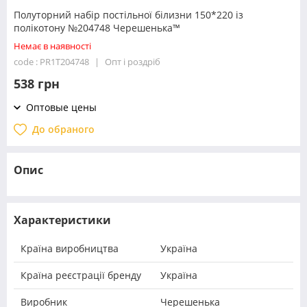
Полуторний набір постільної білизни 150*220 із
полікотону №204748 Черешенька™
Немає в наявності
code : PR1T204748
Опт і роздріб
538 грн
Оптовые цены
До обраного
Опис
Характеристики
Країна виробництва
Україна
Країна реєстрації бренду
Україна
Виробник
Черешенька