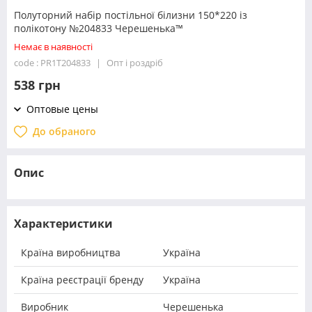
Полуторний набір постільної білизни 150*220 із
полікотону №204833 Черешенька™
Немає в наявності
code : PR1T204833
Опт і роздріб
538 грн
Оптовые цены
До обраного
Опис
Характеристики
Країна виробництва
Україна
Країна реєстрації бренду
Україна
Виробник
Черешенька