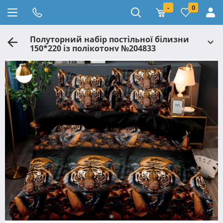
-
0
Полуторний набір постільної білизни
150*220 із полікотону №204833
Черешенька™