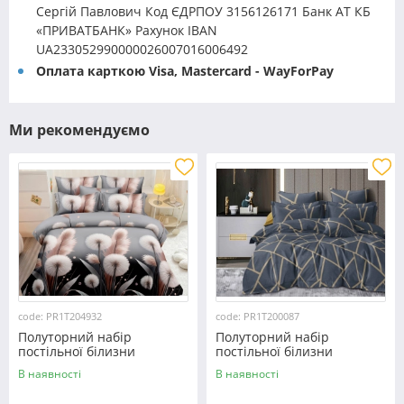
Сергій Павлович Код ЄДРПОУ 3156126171 Банк АТ КБ
«ПРИВАТБАНК» Рахунок IBAN
UA233052990000026007016006492
Оплата карткою Visa, Mastercard - WayForPay
Ми рекомендуємо
code: PR1T204932
code: PR1T200087
Полуторний набір
Полуторний набір
постільної білизни
постільної білизни
150*220 із полікотону
150*220 із полікотону
В наявності
В наявності
№204932 Черешенька™
№200087 Черешенька™