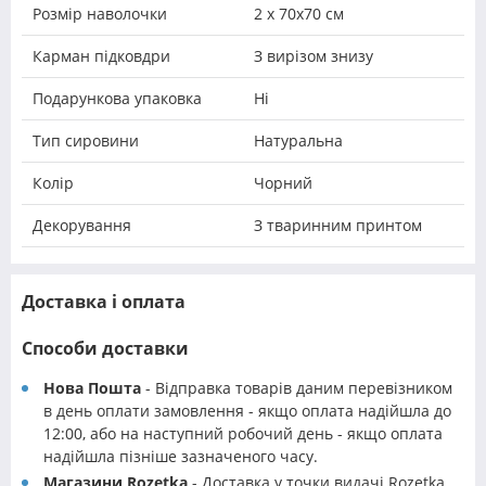
Розмір наволочки
2 х 70х70 см
Карман підковдри
З вирізом знизу
Подарункова упаковка
Ні
Тип сировини
Натуральна
Колір
Чорний
Декорування
З тваринним принтом
Доставка і оплата
Способи доставки
Нова Пошта
- Відправка товарів даним перевізником
в день оплати замовлення - якщо оплата надійшла до
12:00, або на наступний робочий день - якщо оплата
надійшла пізніше зазначеного часу.
Магазини Rozetka
- Доставка у точки видачі Rozetka