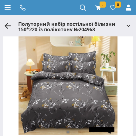
-
0
Полуторний набір постільної білизни
150*220 із полікотону №204968
Черешенька™