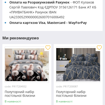
Оплата на Розрахунковий Рахунок
- ФОП Кулаков
Сергій Павлович Код ЄДРПОУ 3156126171 Банк АТ КБ
«ПРИВАТБАНК» Рахунок IBAN
UA233052990000026007016006492
Оплата карткою Visa, Mastercard - WayForPay
Ми рекомендуємо
code: PR1T204932
code: PR1T200087
Полуторний набір
Полуторний набір
постільної білизни
постільної білизни
150*220 із полікотону
150*220 із полікотону
В наявності
В наявності
№204932 Черешенька™
№200087 Черешенька™