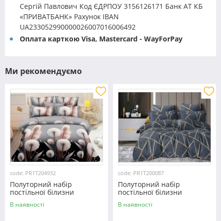
Сергій Павлович Код ЄДРПОУ 3156126171 Банк АТ КБ
«ПРИВАТБАНК» Рахунок IBAN
UA233052990000026007016006492
Оплата карткою Visa, Mastercard - WayForPay
Ми рекомендуємо
code: PR1T204932
code: PR1T200087
Полуторний набір
Полуторний набір
постільної білизни
постільної білизни
150*220 із полікотону
150*220 із полікотону
В наявності
В наявності
№204932 Черешенька™
№200087 Черешенька™