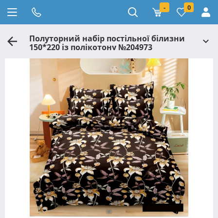
-
0
Полуторний набір постільної білизни
150*220 із полікотону №204973
Черешенька™