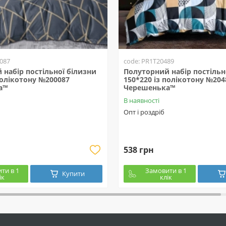
087
code: PR1T20489
набір постільної білизни
Полуторний набір постільн
полікотону №200087
150*220 із полікотону №204
а™
Черешенька™
В наявності
Опт і роздріб
538 грн
ти в 1
Замовити в 1
Купити
ік
клік