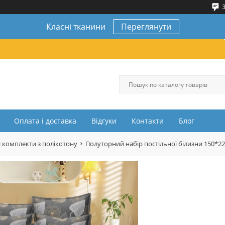
3
Класні тканини
Переглянути
Оплата і доставка
Відгуки
Контакти
Блог
 комплекти з полікотону
Полуторний набір постільної білизни 150*2