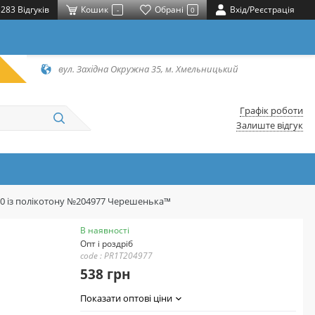
283 Відгуків
Кошик
Обрані
Вхід/Реєстрація
-
0
вул. Західна Окружна 35, м. Хмельницький
Графік роботи
Залиште відгук
20 із полікотону №204977 Черешенька™
В наявності
Опт і роздріб
code : PR1T204977
538 грн
Показати оптові ціни