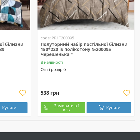
code: PR1T200095
ої білизни
Полуторний набір постільної білизни
89
150*220 із полікотону №200095
Черешенька™
В наявності
Опт і роздріб
538 грн
Замовити в 1
Купити
Купити
клік