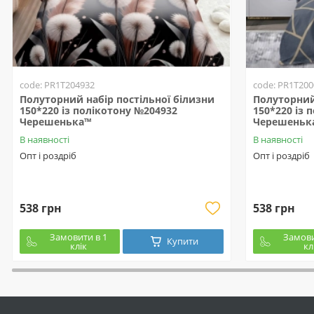
code: PR1T204932
code: PR1T200
Полуторний набір постільної білизни
Полуторний 
150*220 із полікотону №204932
150*220 із 
Черешенька™
Черешеньк
В наявності
В наявності
Опт і роздріб
Опт і роздріб
538 грн
538 грн
Замовити в 1
Замови
Купити
клік
кл