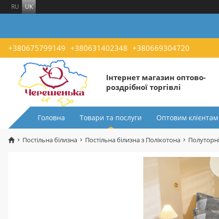
RU
UK
+380675799149
+380631402348
+380669304720
Інтернет магазин оптово-
роздрібної торгівлі
Головна
Товари та послуги
Оптовим клієнтам
Постільна білизна
Постільна білизна з Полікотона
Полуторні