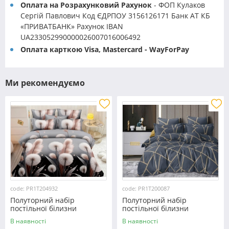
Оплата на Розрахунковий Рахунок
- ФОП Кулаков
Сергій Павлович Код ЄДРПОУ 3156126171 Банк АТ КБ
«ПРИВАТБАНК» Рахунок IBAN
UA233052990000026007016006492
Оплата карткою Visa, Mastercard - WayForPay
Ми рекомендуємо
code: PR1T204932
code: PR1T200087
Полуторний набір
Полуторний набір
постільної білизни
постільної білизни
150*220 із полікотону
150*220 із полікотону
В наявності
В наявності
№204932 Черешенька™
№200087 Черешенька™