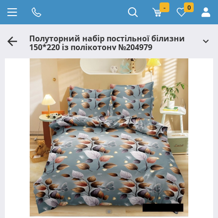
-
0
Полуторний набір постільної білизни
150*220 із полікотону №204979
Черешенька™