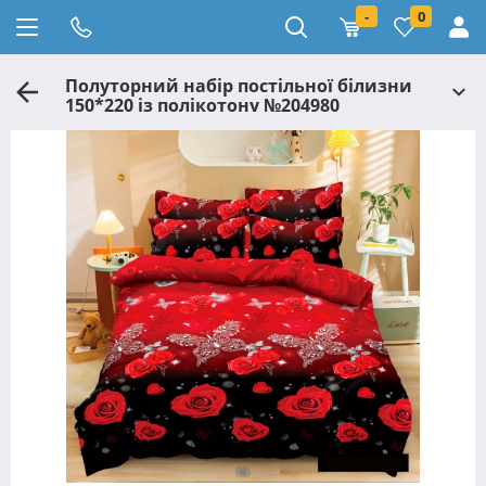
-
0
Полуторний набір постільної білизни
150*220 із полікотону №204980
Черешенька™