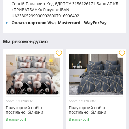
Сергій Павлович Код ЄДРПОУ 3156126171 Банк АТ КБ
«ПРИВАТБАНК» Рахунок IBAN
UA233052990000026007016006492
Оплата карткою Visa, Mastercard - WayForPay
Ми рекомендуємо
code: PR1T204932
code: PR1T200087
Полуторний набір
Полуторний набір
постільної білизни
постільної білизни
150*220 із полікотону
150*220 із полікотону
В наявності
В наявності
№204932 Черешенька™
№200087 Черешенька™