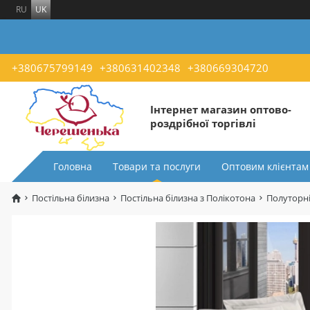
RU
UK
+380675799149
+380631402348
+380669304720
Інтернет магазин оптово-
роздрібної торгівлі
Головна
Товари та послуги
Оптовим клієнтам
Постільна білизна
Постільна білизна з Полікотона
Полуторні