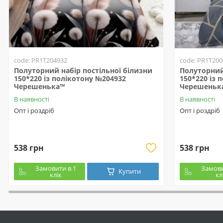
code: PR1T204932
code: PR1T200
Полуторний набір постільної білизни
Полуторний 
150*220 із полікотону №204932
150*220 із 
Черешенька™
Черешеньк
В наявності
В наявності
Опт і роздріб
Опт і роздріб
538 грн
538 грн
Замовити в 1
Замови
Купити
клік
кл