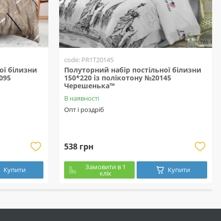
code: PR1T20145
ої білизни
Полуторний набір постільної білизни
095
150*220 із полікотону №20145
Черешенька™
В наявності
Опт і роздріб
538 грн
Замовити в 1
Купити
Купити
клік