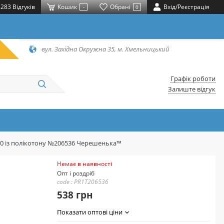
283 Відгуків
Кошик
Обрані
Вхід/Реєстрація
-
0
вул. Західна Окружна 35, м. Хмельницький
Графік роботи
Залиште відгук
20 із полікотону №206536 Черешенька™
Немає в наявності
Опт і роздріб
code : PR1T206536
538 грн
Показати оптові ціни