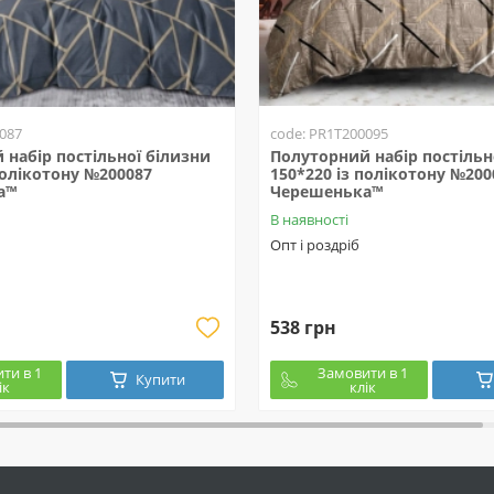
087
code: PR1T200095
набір постільної білизни
Полуторний набір постільн
полікотону №200087
150*220 із полікотону №200
а™
Черешенька™
В наявності
Опт і роздріб
538 грн
ти в 1
Замовити в 1
Купити
ік
клік