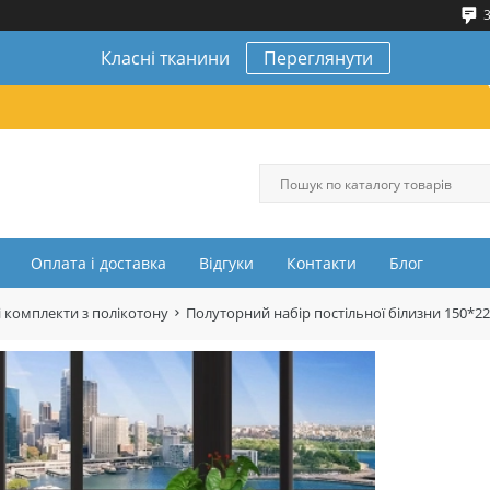
3
Класні тканини
Переглянути
Оплата і доставка
Відгуки
Контакти
Блог
 комплекти з полікотону
Полуторний набір постільної білизни 150*2