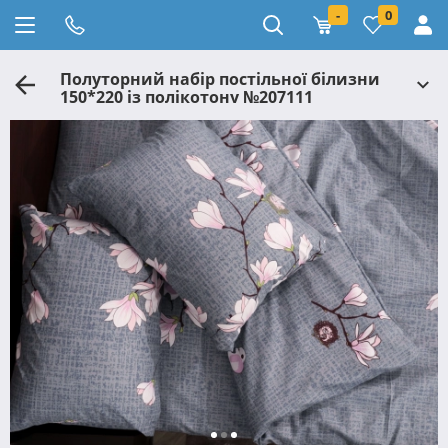
-
0
Полуторний набір постільної білизни
150*220 із полікотону №207111
Черешенька™