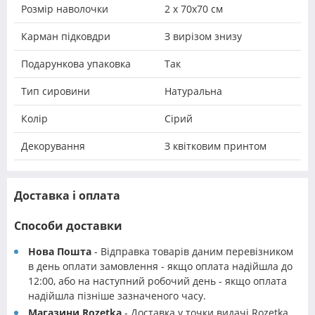
Розмір наволочки
2 х 70х70 см
Карман підковдри
З вирізом знизу
Подарункова упаковка
Так
Тип сировини
Натуральна
Колір
Сірий
Декорування
З квітковим принтом
Доставка і оплата
Способи доставки
Нова Пошта
- Відправка товарів даним перевізником
в день оплати замовлення - якщо оплата надійшла до
12:00, або на наступний робочий день - якщо оплата
надійшла пізніше зазначеного часу.
Магазини Rozetka
- Доставка у точки видачі Rozetka