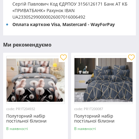
Сергій Павлович Код ЄДРПОУ 3156126171 Банк АТ КБ
«ПРИВАТБАНК» Рахунок IBAN
UA233052990000026007016006492
Оплата карткою Visa, Mastercard - WayForPay
Ми рекомендуємо
code: PR1T204932
code: PR1T200087
Полуторний набір
Полуторний набір
постільної білизни
постільної білизни
150*220 із полікотону
150*220 із полікотону
В наявності
В наявності
№204932 Черешенька™
№200087 Черешенька™