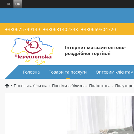
RU
UK
+380675799149
+380631402348
+380669304720
Інтернет магазин оптово-
роздрібної торгівлі
Головна
Товари та послуги
Оптовим клієнтам
Постільна білизна
Постільна білизна з Полікотона
Полуторні