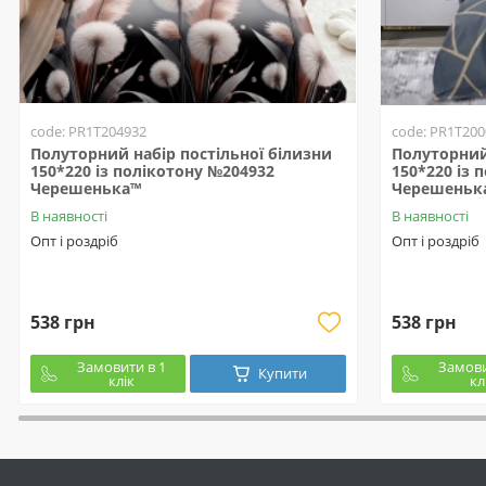
code: PR1T204932
code: PR1T200
Полуторний набір постільної білизни
Полуторний 
150*220 із полікотону №204932
150*220 із 
Черешенька™
Черешеньк
В наявності
В наявності
Опт і роздріб
Опт і роздріб
538 грн
538 грн
Замовити в 1
Замови
Купити
клік
кл