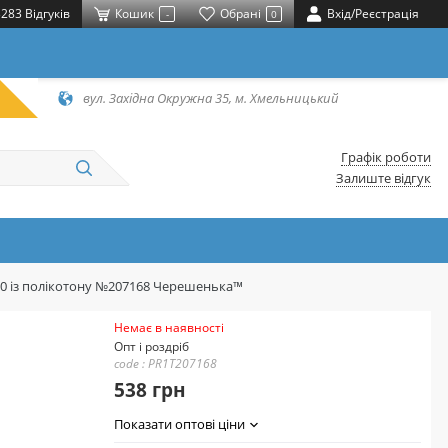
283 Відгуків
Кошик
Обрані
Вхід/Реєстрація
-
0
вул. Західна Окружна 35, м. Хмельницький
Графік роботи
Залиште відгук
20 із полікотону №207168 Черешенька™
Немає в наявності
Опт і роздріб
code : PR1T207168
538 грн
Показати оптові ціни