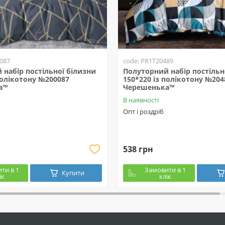
087
code: PR1T20489
набір постільної білизни
Полуторний набір постільн
полікотону №200087
150*220 із полікотону №204
а™
Черешенька™
В наявності
Опт і роздріб
538 грн
ти в 1
Замовити в 1
Купити
ік
клік