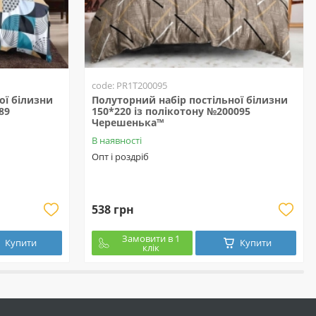
code: PR1T200095
ої білизни
Полуторний набір постільної білизни
89
150*220 із полікотону №200095
Черешенька™
В наявності
Опт і роздріб
538 грн
Замовити в 1
Купити
Купити
клік