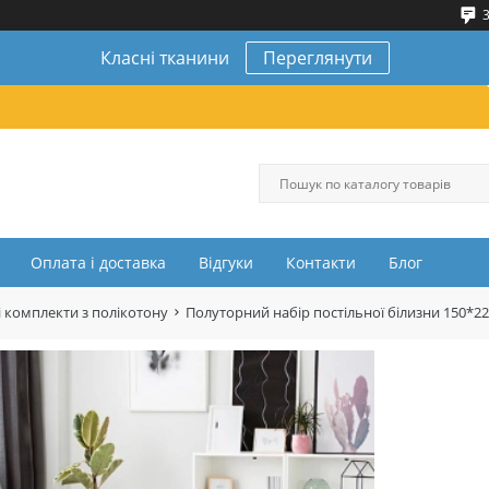
3
Класні тканини
Переглянути
Оплата і доставка
Відгуки
Контакти
Блог
 комплекти з полікотону
Полуторний набір постільної білизни 150*2