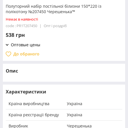
Полуторний набір постільної білизни 150*220 із
полікотону №207450 Черешенька™
Немає в наявності
code : PR1T207450
Опт і роздріб
538 грн
Оптовые цены
До обраного
Опис
Характеристики
Країна виробництва
Україна
Країна реєстрації бренду
Україна
Виробник
Черешенька