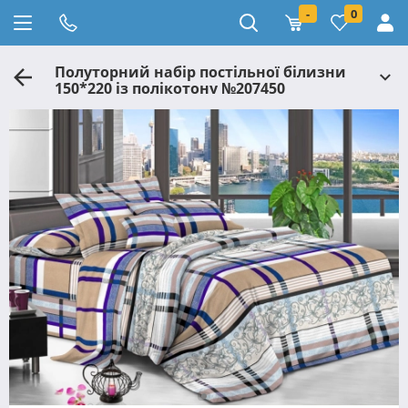
-
0
Полуторний набір постільної білизни
150*220 із полікотону №207450
Черешенька™