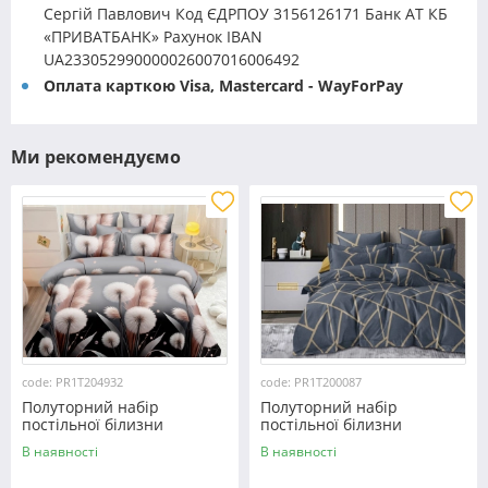
Сергій Павлович Код ЄДРПОУ 3156126171 Банк АТ КБ
«ПРИВАТБАНК» Рахунок IBAN
UA233052990000026007016006492
Оплата карткою Visa, Mastercard - WayForPay
Ми рекомендуємо
code: PR1T204932
code: PR1T200087
Полуторний набір
Полуторний набір
постільної білизни
постільної білизни
150*220 із полікотону
150*220 із полікотону
В наявності
В наявності
№204932 Черешенька™
№200087 Черешенька™