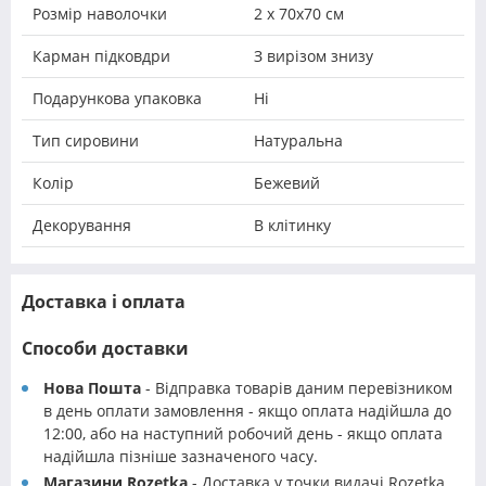
Розмір наволочки
2 х 70х70 см
Карман підковдри
З вирізом знизу
Подарункова упаковка
Ні
Тип сировини
Натуральна
Колір
Бежевий
Декорування
В клітинку
Доставка і оплата
Способи доставки
Нова Пошта
- Відправка товарів даним перевізником
в день оплати замовлення - якщо оплата надійшла до
12:00, або на наступний робочий день - якщо оплата
надійшла пізніше зазначеного часу.
Магазини Rozetka
- Доставка у точки видачі Rozetka