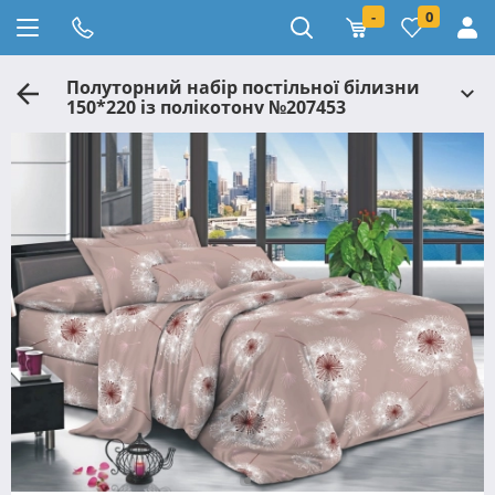
-
0
Полуторний набір постільної білизни
150*220 із полікотону №207453
Черешенька™