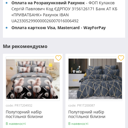
Оплата на Розрахунковий Рахунок
- ФОП Кулаков
Сергій Павлович Код ЄДРПОУ 3156126171 Банк АТ КБ
«ПРИВАТБАНК» Рахунок IBAN
UA233052990000026007016006492
Оплата карткою Visa, Mastercard - WayForPay
Ми рекомендуємо
code: PR1T204932
code: PR1T200087
Полуторний набір
Полуторний набір
постільної білизни
постільної білизни
150*220 із полікотону
150*220 із полікотону
В наявності
В наявності
№204932 Черешенька™
№200087 Черешенька™