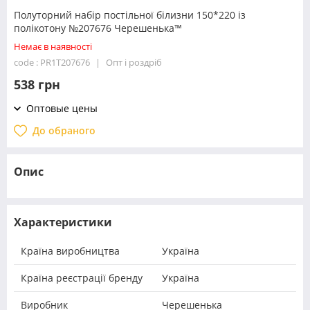
Полуторний набір постільної білизни 150*220 із
полікотону №207676 Черешенька™
Немає в наявності
code : PR1T207676
Опт і роздріб
538 грн
Оптовые цены
До обраного
Опис
Характеристики
Країна виробництва
Україна
Країна реєстрації бренду
Україна
Виробник
Черешенька