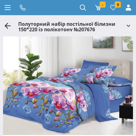
-
0
Полуторний набір постільної білизни
150*220 із полікотону №207676
Черешенька™