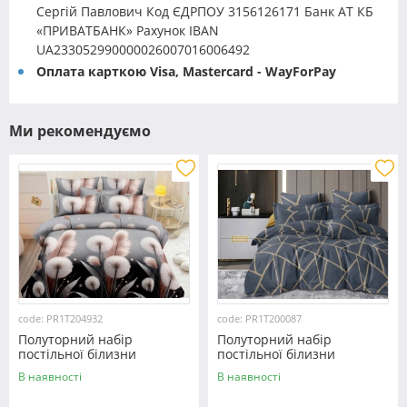
Сергій Павлович Код ЄДРПОУ 3156126171 Банк АТ КБ
«ПРИВАТБАНК» Рахунок IBAN
UA233052990000026007016006492
Оплата карткою Visa, Mastercard - WayForPay
Ми рекомендуємо
code: PR1T204932
code: PR1T200087
Полуторний набір
Полуторний набір
постільної білизни
постільної білизни
150*220 із полікотону
150*220 із полікотону
В наявності
В наявності
№204932 Черешенька™
№200087 Черешенька™