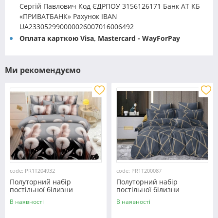
Сергій Павлович Код ЄДРПОУ 3156126171 Банк АТ КБ
«ПРИВАТБАНК» Рахунок IBAN
UA233052990000026007016006492
Оплата карткою Visa, Mastercard - WayForPay
Ми рекомендуємо
code: PR1T204932
code: PR1T200087
Полуторний набір
Полуторний набір
постільної білизни
постільної білизни
150*220 із полікотону
150*220 із полікотону
В наявності
В наявності
№204932 Черешенька™
№200087 Черешенька™