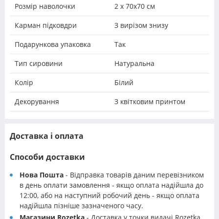
Розмір наволочки
2 х 70х70 см
Карман підковдри
З вирізом знизу
Подарункова упаковка
Так
Тип сировини
Натуральна
Колір
Білий
Декорування
З квітковим принтом
Доставка і оплата
Способи доставки
Нова Пошта
- Відправка товарів даним перевізником
в день оплати замовлення - якщо оплата надійшла до
12:00, або на наступний робочий день - якщо оплата
надійшла пізніше зазначеного часу.
Магазини Rozetka
- Доставка у точки видачі Rozetka