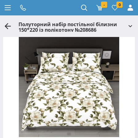
-
0
Полуторний набір постільної білизни
150*220 із полікотону №208686
Черешенька™