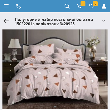
-
0
Полуторний набір постільної білизни
150*220 із полікотону №20925
Черешенька™