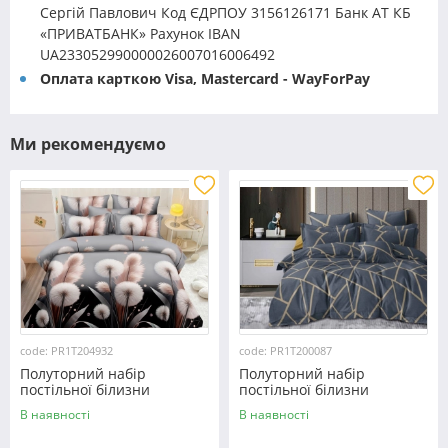
Сергій Павлович Код ЄДРПОУ 3156126171 Банк АТ КБ
«ПРИВАТБАНК» Рахунок IBAN
UA233052990000026007016006492
Оплата карткою Visa, Mastercard - WayForPay
Ми рекомендуємо
code: PR1T204932
code: PR1T200087
Полуторний набір
Полуторний набір
постільної білизни
постільної білизни
150*220 із полікотону
150*220 із полікотону
В наявності
В наявності
№204932 Черешенька™
№200087 Черешенька™