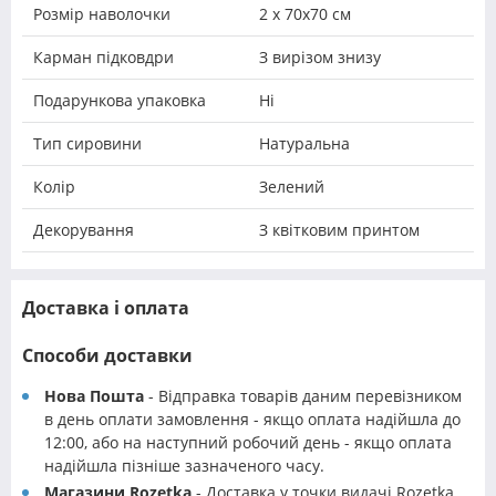
Розмір наволочки
2 х 70х70 см
Карман підковдри
З вирізом знизу
Подарункова упаковка
Ні
Тип сировини
Натуральна
Колір
Зелений
Декорування
З квітковим принтом
Доставка і оплата
Способи доставки
Нова Пошта
- Відправка товарів даним перевізником
в день оплати замовлення - якщо оплата надійшла до
12:00, або на наступний робочий день - якщо оплата
надійшла пізніше зазначеного часу.
Магазини Rozetka
- Доставка у точки видачі Rozetka