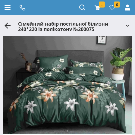
-
0
Сімейний набір постільної білизни
240*220 із полікотону №200075
Черешенька™