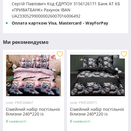
Сергій Павлович Код ЄДРПОУ 3156126171 Банк АТ КБ
«ПРИВАТБАНК» Рахунок IBAN
UA233052990000026007016006492
Оплата карткою Visa, Mastercard - WayForPay
Ми рекомендуємо
code: PR4T204667
code: PR4T204771
Сімейний набір постільної
Сімейний набір постільної
білизни 240*220 із
білизни 240*220 із
полікотону №204667
полікотону №204771
В наявності
В наявності
Черешенька™
Черешенька™