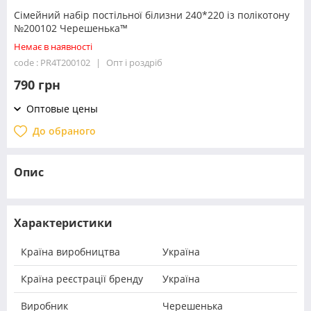
Сімейний набір постільної білизни 240*220 із полікотону
№200102 Черешенька™
Немає в наявності
code : PR4T200102
Опт і роздріб
790 грн
Оптовые цены
До обраного
Опис
Характеристики
Країна виробництва
Україна
Країна реєстрації бренду
Україна
Виробник
Черешенька