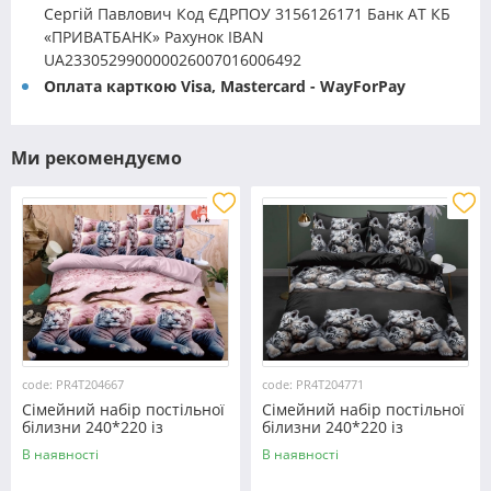
Сергій Павлович Код ЄДРПОУ 3156126171 Банк АТ КБ
«ПРИВАТБАНК» Рахунок IBAN
UA233052990000026007016006492
Оплата карткою Visa, Mastercard - WayForPay
Ми рекомендуємо
code: PR4T204667
code: PR4T204771
Сімейний набір постільної
Сімейний набір постільної
білизни 240*220 із
білизни 240*220 із
полікотону №204667
полікотону №204771
В наявності
В наявності
Черешенька™
Черешенька™