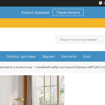
3
Класні тканини
Переглянути
Оплата і доставка
Відгуки
Контакти
Блог
омплекти з полікотону
Сімейний набір постільної білизни 240*220 і