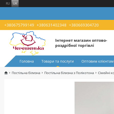
RU
UK
+380675799149
+380631402348
+380669304720
Інтернет магазин оптово-
роздрібної торгівлі
Головна
Товари та послуги
Оптовим клієнтам
Постільна білизна
Постільна білизна з Полікотона
Сімейні к