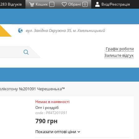
283 Відгуків
Кошик
Обрані
Вхід/Реєстрація
-
0
вул. Західна Окружна 35, м. Хмельницький
Графік роботи
Залиште відгук
з полікотону №201091 Черешенька™
Немає в наявності
Опт і роздріб
code : PR4T201091
790 грн
Показати оптові ціни