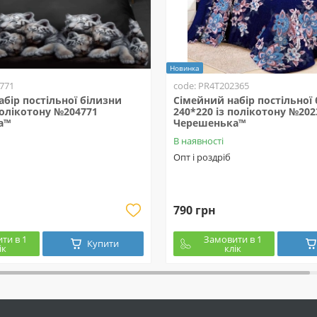
Новинка
771
code: PR4T202365
бір постільної білизни
Сімейний набір постільної
полікотону №204771
240*220 із полікотону №202
а™
Черешенька™
В наявності
Опт і роздріб
790 грн
ти в 1
Замовити в 1
Купити
ік
клік