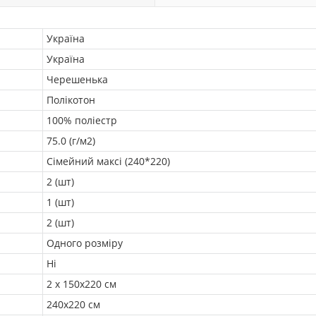
Україна
Україна
Черешенька
Полікотон
100% поліестр
75.0 (г/м2)
Сімейний максі (240*220)
2 (шт)
1 (шт)
2 (шт)
Одного розміру
Ні
2 х 150х220 см
240х220 см