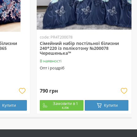
code: PR4T200078
 білизни
Сімейний набір постільної білизни
365
240*220 із полікотону №200078
Черешенька™
В наявності
Опт і роздріб
790 грн
Замовити в 1
Купити
Купити
клік