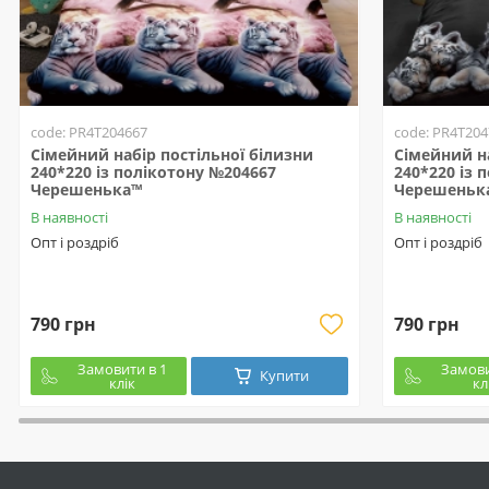
code: PR4T204667
code: PR4T204
Сімейний набір постільної білизни
Сімейний на
240*220 із полікотону №204667
240*220 із 
Черешенька™
Черешеньк
В наявності
В наявності
Опт і роздріб
Опт і роздріб
790 грн
790 грн
Замовити в 1
Замови
Купити
клік
кл