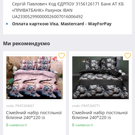
Сергій Павлович Код ЄДРПОУ 3156126171 Банк АТ КБ
«ПРИВАТБАНК» Рахунок IBAN
UA233052990000026007016006492
Оплата карткою Visa, Mastercard - WayForPay
Ми рекомендуємо
code: PR4T204667
code: PR4T204771
Сімейний набір постільної
Сімейний набір постільної
білизни 240*220 із
білизни 240*220 із
полікотону №204667
полікотону №204771
В наявності
В наявності
Черешенька™
Черешенька™