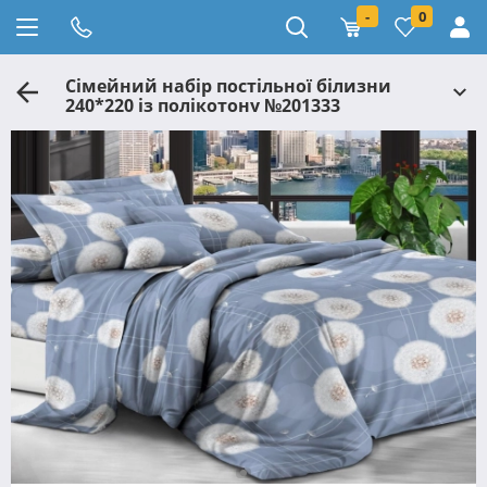
-
0
Сімейний набір постільної білизни
240*220 із полікотону №201333
Черешенька™