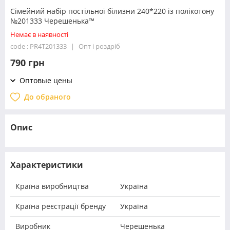
Сімейний набір постільної білизни 240*220 із полікотону
№201333 Черешенька™
Немає в наявності
code : PR4T201333
Опт і роздріб
790 грн
Оптовые цены
До обраного
Опис
Характеристики
Країна виробництва
Україна
Країна реєстрації бренду
Україна
Виробник
Черешенька