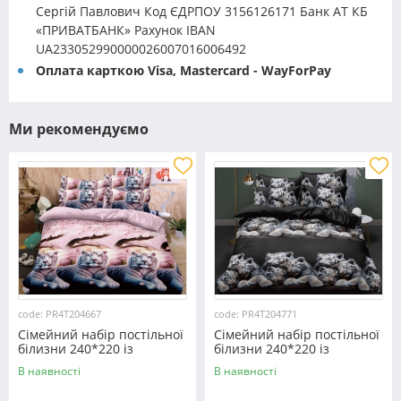
Сергій Павлович Код ЄДРПОУ 3156126171 Банк АТ КБ
«ПРИВАТБАНК» Рахунок IBAN
UA233052990000026007016006492
Оплата карткою Visa, Mastercard - WayForPay
Ми рекомендуємо
code: PR4T204667
code: PR4T204771
Сімейний набір постільної
Сімейний набір постільної
білизни 240*220 із
білизни 240*220 із
полікотону №204667
полікотону №204771
В наявності
В наявності
Черешенька™
Черешенька™